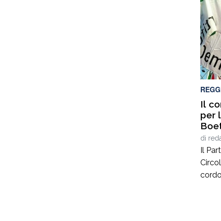
artigi
compe
dei te
e all’
l’euro
inter
del li
REGG
Il c
per 
Boet
di
red
Il Pa
Circo
cordo
Boeti
dei va
Fonda