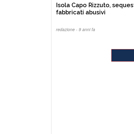
Isola Capo Rizzuto, seques
fabbricati abusivi
redazione -
9 anni fa