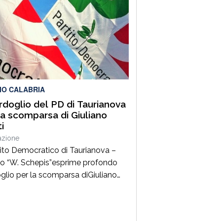
ane, saperi produttivi, creatività e
tenze capaci di tradurre l’identità
rritori in valore riconosciuto in Italia
estero”. Lo afferma
parlamentare Giusi Princi,
venuta all’incontro di presentazione
bro “Realtà […]
IO CALABRIA
ordoglio del PD di Taurianova
la scomparsa di Giuliano
i
azione
rtito Democratico di Taurianova –
lo “W. Schepis”esprime profondo
glio per la scomparsa diGiuliano
, da sempre impegnato nella difesa
lori democratici e antifascisti.
tore della sezione ANPI di