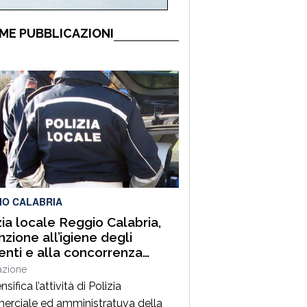
ME PUBBLICAZIONI
IO CALABRIA
zia locale Reggio Calabria,
nzione all’igiene degli
enti e alla concorrenza
le. Sanzioni, sequestri e
azione
o urbano
ensifica l’attività di Polizia
rciale ed amministratuva della