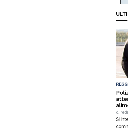
ULTI
REGG
Poli
atte
alim
slea
di
red
dasp
Si int
comme