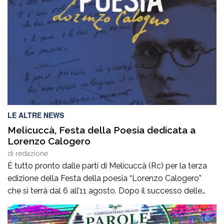
essere curati gratuitamente senza pagare […]
LE ALTRE NEWS
Melicuccà, Festa della Poesia dedicata a
Lorenzo Calogero
di
redazione
È tutto pronto dalle parti di Melicuccà (Rc) per la terza
edizione della Festa della poesia “Lorenzo Calogero”
che si terrà dal 6 all’11 agosto. Dopo il successo delle
prime due edizioni, nel 2024 e nel 2025, che hanno
portato nell’entroterra calabrese autorevoli protagonisti