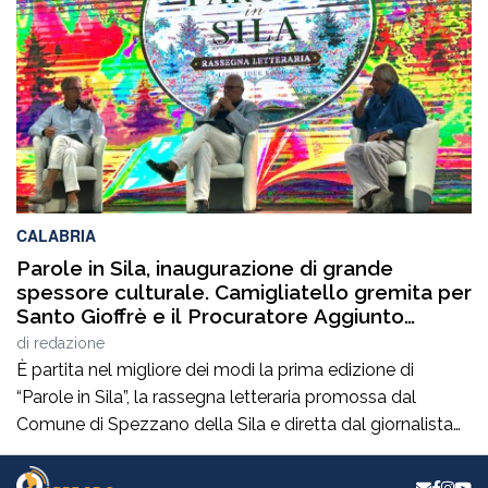
della cultura italiana e internazionale, anche per
quest’annoLYRIKS – Laboratorio Interdisciplinare […]
CALABRIA
Parole in Sila, inaugurazione di grande
spessore culturale. Camigliatello gremita per
Santo Gioffrè e il Procuratore Aggiunto
Stefano Musolino
di
redazione
È partita nel migliore dei modi la prima edizione di
“Parole in Sila”, la rassegna letteraria promossa dal
Comune di Spezzano della Sila e diretta dal giornalista
Pasquale Motta, che fino al 19 agosto porterà a
Camigliatello Silano alcuni tra i più autorevoli