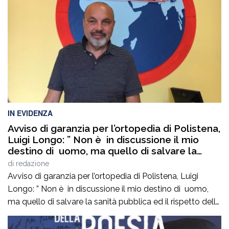
IN EVIDENZA
Avviso di garanzia per l’ortopedia di Polistena,
Luigi Longo: ” Non è in discussione il mio
destino di uomo, ma quello di salvare la
sanità pubblica ed il rispetto delle regole
di
redazione
democratiche. Non mancate oggi ore 19,00
Avviso di garanzia per l’ortopedia di Polistena, Luigi
via Francesco Ieraci c’è in gioco il diritto di
Longo: ” Non è in discussione il mio destino di uomo,
ognuno di noi ad essere curati gratuitamente
ma quello di salvare la sanità pubblica ed il rispetto delle
senza pagare nelle cliniche private”
regole democratiche. Non mancate oggi ore 19,00 via
Francesco Ieraci c’è in gioco il diritto di ognuno di noi ad