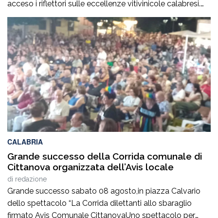
acceso i riflettori sulle eccellenze vitivinicole calabresi.
Oltre 500 le aziende presenti. «Abbiamo riacceso i
motori della nostra terra», ha commentato il
governatore della Calabria, Roberto Occhiuto,
sottolineando come la kermesse rappresenti
un’occasione imperdibile per valorizzare identità, […]
CALABRIA
Grande successo della Corrida comunale di
Cittanova organizzata dell’Avis locale
di
redazione
Grande successo sabato 08 agosto,in piazza Calvario
dello spettacolo “La Corrida dilettanti allo sbaraglio
firmato Avis Comunale CittanovaUno spettacolo per