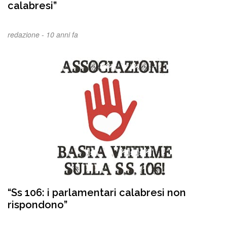
calabresi”
redazione -
10 anni fa
“Ss 106: i parlamentari calabresi non
rispondono”