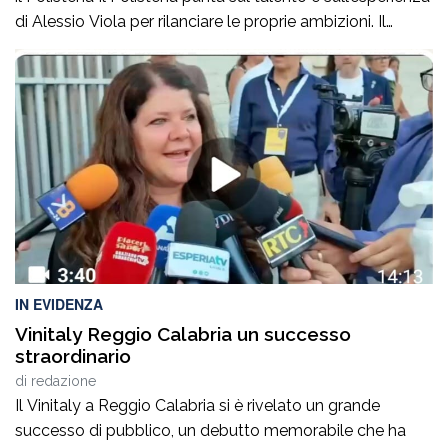
di Alessio Viola per rilanciare le proprie ambizioni. Il
giocatore, protagonista di un percorso importante tra
Serie B e Serie C, arriva con l’obiettivo di mettere qualità
e determinazione al servizio dello Sporting Club
Polistena.Insieme al […]
IN EVIDENZA
Vinitaly Reggio Calabria un successo
straordinario
di
redazione
Il Vinitaly a Reggio Calabria si è rivelato un grande
successo di pubblico, un debutto memorabile che ha