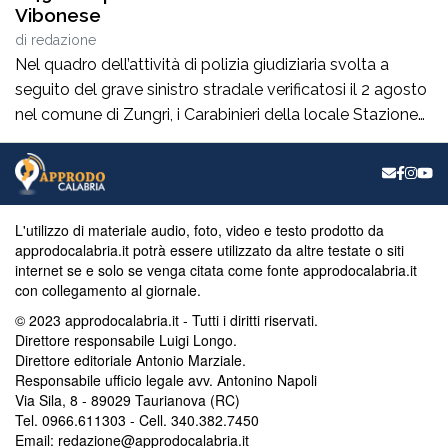
Vibonese
di
redazione
Nel quadro dell’attività di polizia giudiziaria svolta a
seguito del grave sinistro stradale verificatosi il 2 agosto
nel comune di Zungri, i Carabinieri della locale Stazione
hanno tratto in arresto, nella quasi flagranza di reato, un
43enne di nazionalità rumena, residente a Zungri. L’uomo
è ritenuto, allo stato degli accertamenti, responsabile del
reato di omicidio […]
L'utilizzo di materiale audio, foto, video e testo prodotto da
approdocalabria.it potrà essere utilizzato da altre testate o siti
internet se e solo se venga citata come fonte approdocalabria.it
con collegamento al giornale.
© 2023 approdocalabria.it - Tutti i diritti riservati.
Direttore responsabile Luigi Longo.
Direttore editoriale Antonio Marziale.
Responsabile ufficio legale avv. Antonino Napoli
Via Sila, 8 - 89029 Taurianova (RC)
Tel. 0966.611303 - Cell. 340.382.7450
Email: redazione@approdocalabria.it