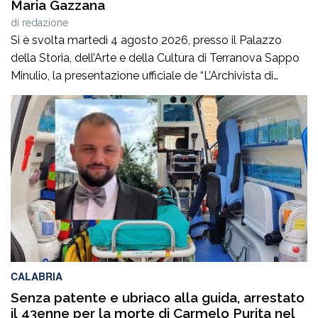
Maria Gazzana
di
redazione
Si è svolta martedì 4 agosto 2026, presso il Palazzo
della Storia, dell’Arte e della Cultura di Terranova Sappo
Minulio, la presentazione ufficiale de “L’Archivista di
poesie”, secondo romanzo del giovane scrittore Carmelo
Maria Gazzana.La serata ha rappresentato un
importante momento d’incontro tra letteratura, arte e
territorio, offrendo al pubblico l’opportunità di conoscere
più da […]
CALABRIA
Senza patente e ubriaco alla guida, arrestato
il 43enne per la morte di Carmelo Purita nel