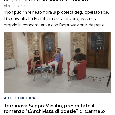
di
redazione
“Non può finire nell’ombra la protesta degli operatori del
118 davanti alla Prefettura di Catanzaro, avvenuta
proprio in concomitanza con l’approvazione, da parte
del Consiglio dei ministri, del nuovo Programma
operativo della sanità calabrese per il triennio 2026-
2028. È l’ennesima denuncia del personale della sanità,
che attesta una crisi gravissima del settore, purtroppo
negata dai […]
ARTE E CULTURA
Terranova Sappo Minulio, presentato il
romanzo “L’Archivista di poesie” di Carmelo