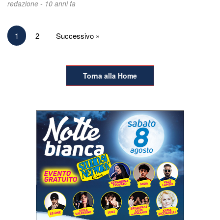
redazione -
10 anni fa
Paginazione
1
2
Successivo »
degli
articoli
Torna alla Home