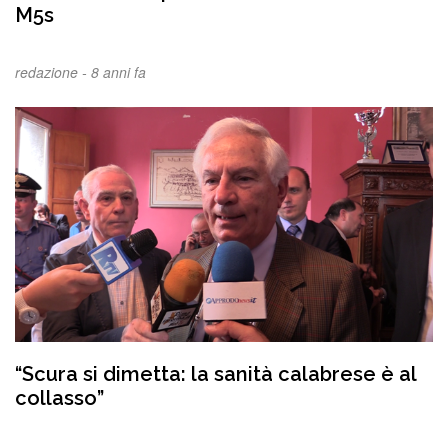
M5s
redazione -
8 anni fa
“Scura si dimetta: la sanità calabrese è al
collasso”