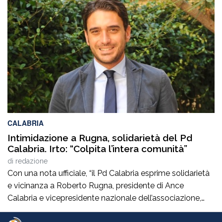
imprenditrice agricola di Rosarno (Rc) la cui azienda è
stata più volte colpita da incendi, furti e danneggiamenti.
L’ultimo grave episodio si è verificato nei giorni scorsi […]
CALABRIA
Intimidazione a Rugna, solidarietà del Pd
Calabria. Irto: “Colpita l’intera comunità”
di
redazione
Con una nota ufficiale, “il Pd Calabria esprime solidarietà
e vicinanza a Roberto Rugna, presidente di Ance
Calabria e vicepresidente nazionale dell’associazione,
per il grave episodio che ha colpito il cantiere della sua