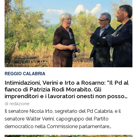
Calabria ed in Sicilia. È stato Vice Direttore regionale
Anas Sicilia, Capo Compartimento Anas Calabria,
Direttore generale della Regione Calabria e Direttore
generale della ItalConsult Spa, […]
REGGIO CALABRIA
Intimidazioni, Verini e Irto a Rosarno: “Il Pd al
fianco di Patrizia Rodi Morabito. Gli
imprenditori e i lavoratori onesti non posso
essere lasciati da soli”
di
redazione
Il senatore Nicola Irto, segretario del Pd Calabria, e il
senatore Walter Verini, capogruppo del Partito
democratico nella Commissione parlamentare
Antimafia, hanno fatto visita a Patrizia Rodi Morabito,