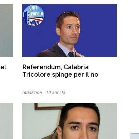
el
Referendum, Calabria
Tricolore spinge per il no
redazione -
10 anni fa