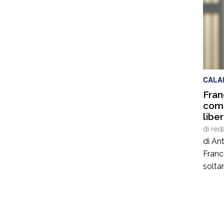
agost
alcuni
panor
italia
[…]
CALA
Fran
come
libe
soci
di
red
di An
Franc
solta
poeta
genera
anni 
autent