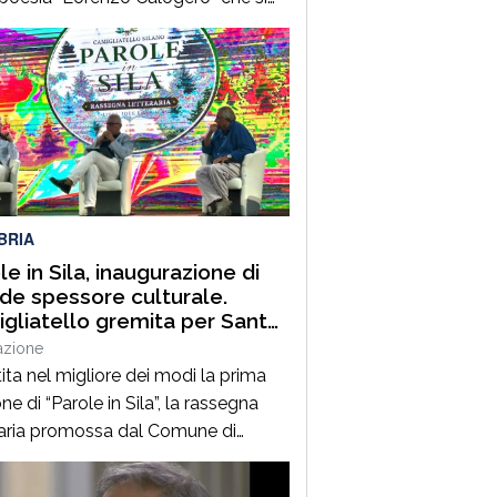
dal 6 all’11 agosto. Dopo il successo
 prime due edizioni, nel 2024 e nel
 che hanno portato nell’entroterra
rese autorevoli protagonisti della
a italiana e internazionale, anche
uest’annoLYRIKS – Laboratorio
isciplinare […]
BRIA
le in Sila, inaugurazione di
de spessore culturale.
gliatello gremita per Santo
frè e il Procuratore Aggiunto
azione
ano Musolino
ita nel migliore dei modi la prima
ne di “Parole in Sila”, la rassegna
raria promossa dal Comune di
ano della Sila e diretta dal
alista Pasquale Motta, che fino al 19