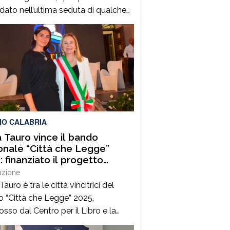
dato nell’ultima seduta di qualche
 fa. Si tratta della “Salvaguardia
 equilibri e assestamento generale
ancio- Esercizio 2026”. Ma è sulla
sione nei “preliminari” che si gioca
tita principale anche se il
ento da approvare è di estrema
tanza per la […]
IO CALABRIA
a Tauro vince il bando
onale “Città che Legge”
: finanziato il progetto
ture di Porto. Stori che
azione
cono il mare e la città”
Tauro è tra le città vincitrici del
 “Città che Legge” 2025,
sso dal Centro per il Libro e la
a del Ministero della Cultura,