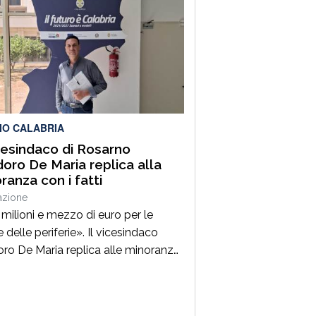
mbito della linea dedicata alla
zazione di attività integrate per la
ione del libro e della lettura.Il
tto presentato dal Comune, dal
 “Letture di Porto.Storie che
no il […]
IO CALABRIA
icesindaco di Rosarno
oro De Maria replica alla
ranza con i fatti
azione
milioni e mezzo di euro per le
 delle periferie». Il vicesindaco
ro De Maria replica alle minoranze,
do dai fatti, o meglio, dai
iamenti ministeriali ottenuti. «Le
anze continuano a criticare, ma noi