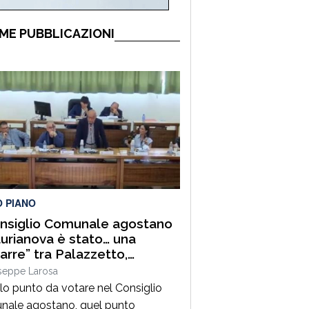
ME PUBBLICAZIONI
O PIANO
onsiglio Comunale agostano
aurianova è stato… una
arre” tra Palazzetto,
fori e riscossione tributi. E
seppe Larosa
 male che era un solo
lo punto da votare nel Consiglio
o!
ale agostano, quel punto