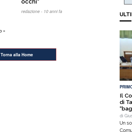
occhi”
redazione -
10 anni fa
ULTI
o »
Torna alla Home
PRIM
Il C
di T
“bag
sema
di
Giu
meno
Un so
punt
Comun