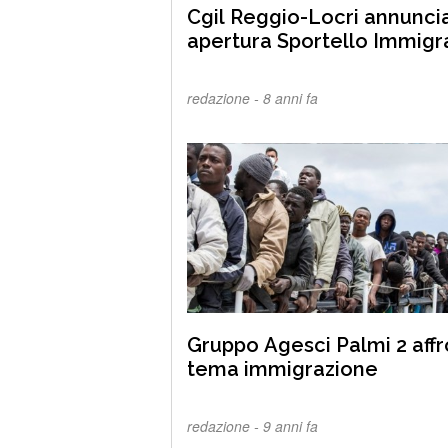
Cgil Reggio-Locri annunci
apertura Sportello Immigra
redazione -
8 anni fa
Gruppo Agesci Palmi 2 aff
tema immigrazione
redazione -
9 anni fa