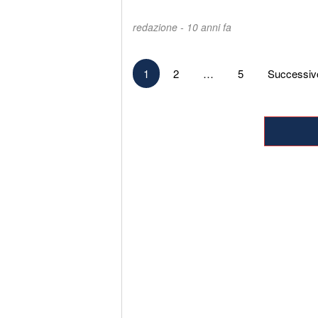
redazione -
10 anni fa
Paginazione
1
2
…
5
Successiv
degli
articoli