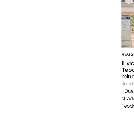
nell’a
realiz
promoz
proge
titolo
unisco
REGG
Il v
Teod
mino
di
red
«Due 
strade
Teodo
parten
finanz
minor