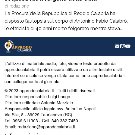
di
redazione
La Procura della Repubblica di Reggio Calabria ha
disposto l’autopsia sul corpo di Antonino Fabio Calabrò,
l’elettricista di 40 anni morto folgorato mentre stava
lavorando al montaggio delle luminarie nel comune
di Calanna. Le indagini, coordinate dalla Procura guidata
da Giuseppe Borrelli, sono affidate ai carabinieri, che
hanno proceduto anche al sequestro del furgone della
L'utilizzo di materiale audio, foto, video e testo prodotto da
ditta privata per la quale lavorava […]
approdocalabria.it potrà essere utilizzato da altre testate o siti
internet se e solo se venga citata come fonte approdocalabria.it
con collegamento al giornale.
© 2023 approdocalabria.it - Tutti i diritti riservati.
Direttore responsabile Luigi Longo.
Direttore editoriale Antonio Marziale.
Responsabile ufficio legale avv. Antonino Napoli
Via Sila, 8 - 89029 Taurianova (RC)
Tel. 0966.611303 - Cell. 340.382.7450
Email: redazione@approdocalabria.it