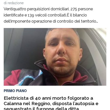
c’è e si vede”
di
redazione
Ventiquattro perquisizioni domiciliari, 275 persone
identificate e 139 veicoli controllati.È il bilancio
dell’imponente operazione di controllo del territorio
condotta il7 agosto nel quartiere Ciambra di Gioia Tauro,
nell’ambito di un servizio straordinario ad “Alto Impatto”
disposto per rafforzare la presenza delle istituzioni e
contrastare ogni forma di illegalità. Un’azione massiccia
e coordinata che ha visto […]
PRIMO PIANO
Elettricista di 40 anni morto folgorato a
Calanna nel Reggino, disposta l’autopsia e
sequestrato il furgone della ditta