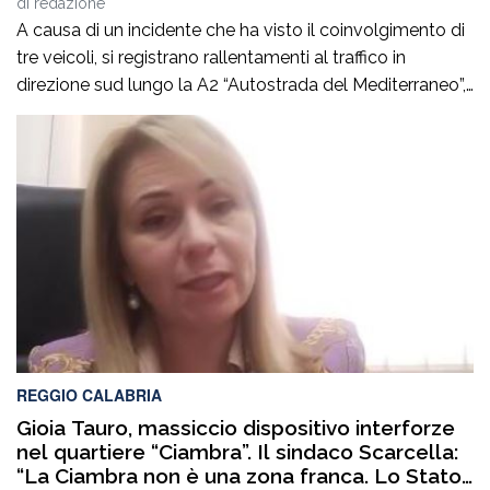
di
redazione
A causa di un incidente che ha visto il coinvolgimento di
tre veicoli, si registrano rallentamenti al traffico in
direzione sud lungo la A2 “Autostrada del Mediterraneo”,
nel tratto compreso tra gli svincoli di Altilia Grimaldi (CS)
e San Mango D’Aquino (CZ). Sul posto è intervenuto il
personale Anas, il 118 e il soccorso meccanico […]
REGGIO CALABRIA
Gioia Tauro, massiccio dispositivo interforze
nel quartiere “Ciambra”. Il sindaco Scarcella:
“La Ciambra non è una zona franca. Lo Stato