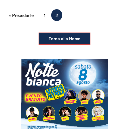
Paginazione
« Precedente
1
2
degli
articoli
Torna alla Home