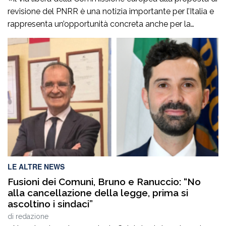
revisione del PNRR è una notizia importante per l’Italia e
rappresenta un’opportunità concreta anche per la
Calabria. La valutazione positiva conferma la credibilità
del Governo Meloni in Europa e dimostra che, con
serietà e capacità di programmazione, gli strumenti
europei possono essere orientati verso le esigenze […]
LE ALTRE NEWS
Fusioni dei Comuni, Bruno e Ranuccio: “No
alla cancellazione della legge, prima si
ascoltino i sindaci”
di
redazione