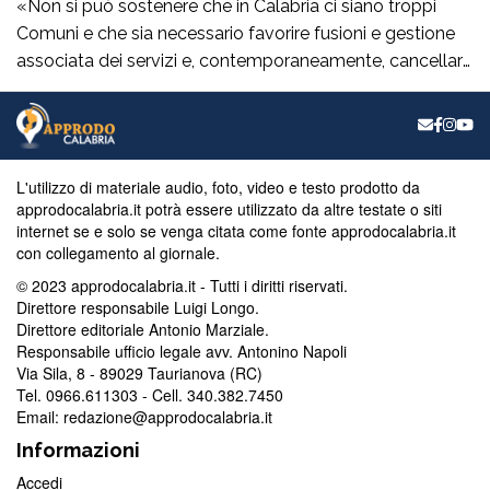
«Non si può sostenere che in Calabria ci siano troppi
Comuni e che sia necessario favorire fusioni e gestione
associata dei servizi e, contemporaneamente, cancellare
la legge regionale che sostiene proprio questi processi.
Prima di procedere con l’abrogazione della legge 15 del
2006 occorre ascoltare i sindaci e valutare con
attenzione tutte le conseguenze che […]
L'utilizzo di materiale audio, foto, video e testo prodotto da
approdocalabria.it potrà essere utilizzato da altre testate o siti
internet se e solo se venga citata come fonte approdocalabria.it
con collegamento al giornale.
© 2023 approdocalabria.it - Tutti i diritti riservati.
Direttore responsabile Luigi Longo.
Direttore editoriale Antonio Marziale.
Responsabile ufficio legale avv. Antonino Napoli
Via Sila, 8 - 89029 Taurianova (RC)
Tel. 0966.611303 - Cell. 340.382.7450
Email: redazione@approdocalabria.it
Informazioni
Accedi