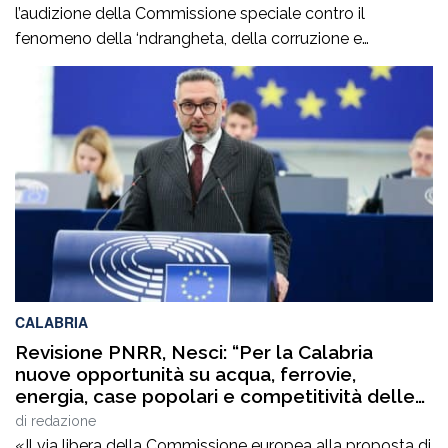
l’audizione della Commissione speciale contro il
fenomeno della ‘ndrangheta, della corruzione e
dell’illegalità diffusa del Consiglio regionale della
Calabria, che ha ascoltato Patrizia Rodi Morabito,
imprenditrice agricola della Piana di Gioia Tauro, dirigente
di Coldiretti e componente della Giunta della Camera di
Commercio di Reggio […]
CALABRIA
Revisione PNRR, Nesci: “Per la Calabria
nuove opportunità su acqua, ferrovie,
energia, case popolari e competitività delle
imprese”
di
redazione
«Il via libera della Commissione europea alla proposta di