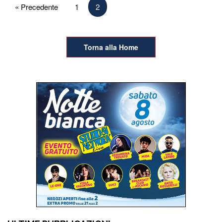
Paginazione
« Precedente
1
2
degli
articoli
Torna alla Home