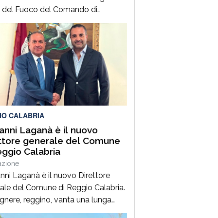
ili del Fuoco del Comando di
zaro, Distaccamento di Soverato,
intervenuti sulla SS106, in
mità dello svincolo per la località
agrande, per un grave incidente
ale che ha coinvolto una Fiat
, un’Audi e una motocicletta.Nel
ro ha perso la vita il […]
IO CALABRIA
anni Laganà è il nuovo
ttore generale del Comune
eggio Calabria
azione
nni Laganà è il nuovo Direttore
ale del Comune di Reggio Calabria.
egnere, reggino, vanta una lunga
enza ai vertici della pubblica