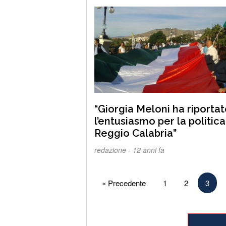
“Giorgia Meloni ha riporta
l’entusiasmo per la politica
Reggio Calabria”
redazione -
12 anni fa
Paginazione
« Precedente
1
2
3
degli
articoli