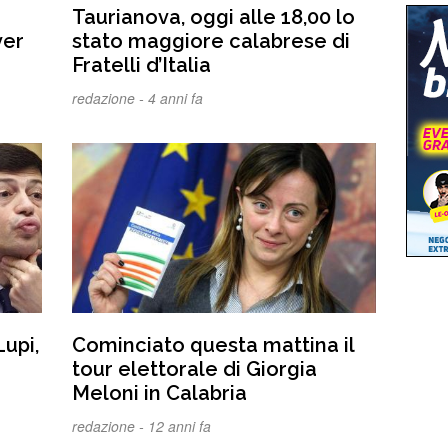
Taurianova, oggi alle 18,00 lo
ver
stato maggiore calabrese di
Fratelli d’Italia
redazione -
4 anni fa
ca
 a
to
Lupi,
Cominciato questa mattina il
tour elettorale di Giorgia
Meloni in Calabria
redazione -
12 anni fa