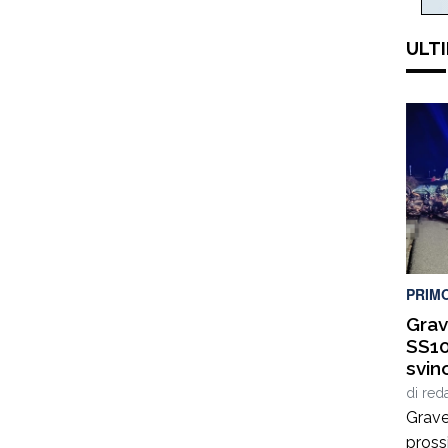
ULTI
PRIM
Grav
SS10
svin
di
red
Grave
pross