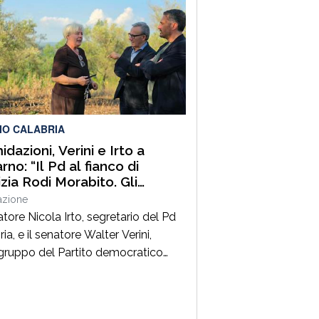
istrazione e della gestione delle
trutture in Calabria ed in Sicilia. È
 Vice Direttore regionale Anas
ia, Capo Compartimento Anas
ria, Direttore generale della
ne Calabria e Direttore generale
ItalConsult Spa, […]
IO CALABRIA
idazioni, Verini e Irto a
no: “Il Pd al fianco di
izia Rodi Morabito. Gli
enditori e i lavoratori onesti
azione
posso essere lasciati da
atore Nicola Irto, segretario del Pd
ia, e il senatore Walter Verini,
ruppo del Partito democratico
 Commissione parlamentare
fia, hanno fatto visita a Patrizia
Morabito, imprenditrice agricola di