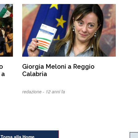
to
Giorgia Meloni a Reggio
 a
Calabria
redazione -
12 anni fa
Torna alla Home