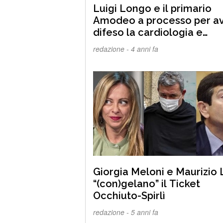
Luigi Longo e il primario
Amodeo a processo per a
difeso la cardiologia e
l’ospedale di Polistena.
redazione -
4 anni fa
Difendere la sanità pubbli
ed i più deboli a qualcuno non
va giù. Scaffidi chiede da 50
250 mila euro per aver osa
raccontare la verità
Giorgia Meloni e Maurizio 
“(con)gelano” il Ticket
Occhiuto-Spirlì
redazione -
5 anni fa