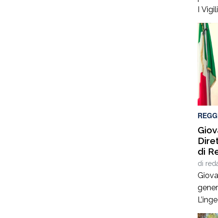
I Vig
Catan
sono 
prossi
Pietr
strad
Panda
sinist
REGG
Giov
Dire
di R
di
red
Giova
gener
L’ing
esperi