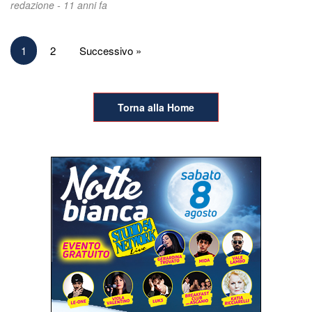
redazione -
11 anni fa
Paginazione
1
2
Successivo »
degli
articoli
Torna alla Home