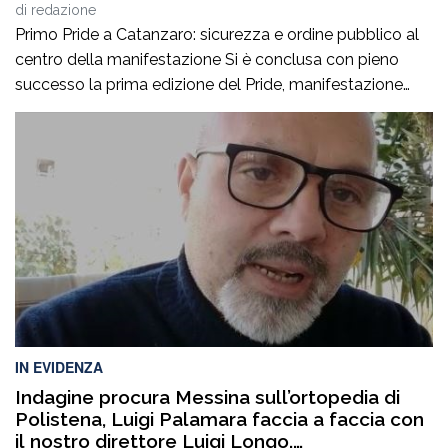
di
redazione
Primo Pride a Catanzaro: sicurezza e ordine pubblico al
centro della manifestazione Si è conclusa con pieno
successo la prima edizione del Pride, manifestazione
accompagnata da un ricco programma di eventi
collaterali, tra cui AperiPride, presentazioni di libri, incontri
culturali, dibattiti, talk e momenti di confronto ospitati a
Catanzaro, con interventi e riflessioni dedicati ai […]
IN EVIDENZA
Indagine procura Messina sull’ortopedia di
Polistena, Luigi Palamara faccia a faccia con
il nostro direttore Luigi Longo.