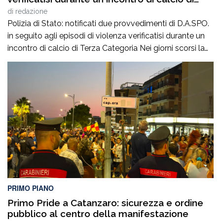
Terza Categoria
di
redazione
Polizia di Stato: notificati due provvedimenti di D.A.SPO.
in seguito agli episodi di violenza verificatisi durante un
incontro di calcio di Terza Categoria Nei giorni scorsi la
Polizia di Stato ha notificato due provvedimenti di
Divieto di Accesso alle Manifestazioni Sportive
(D.A.SPO.), emessi dalla Questura di Reggio Calabria alla
fine del mese di luglio, nei […]
PRIMO PIANO
Primo Pride a Catanzaro: sicurezza e ordine
pubblico al centro della manifestazione