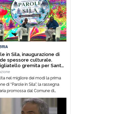
 prime due edizioni, nel 2024 e nel
 che hanno portato nell’entroterra
rese autorevoli protagonisti della
a italiana e internazionale, anche
uest’annoLYRIKS – Laboratorio
isciplinare […]
BRIA
le in Sila, inaugurazione di
de spessore culturale.
gliatello gremita per Santo
frè e il Procuratore Aggiunto
azione
ano Musolino
ita nel migliore dei modi la prima
ne di “Parole in Sila”, la rassegna
raria promossa dal Comune di
ano della Sila e diretta dal
alista Pasquale Motta, che fino al 19
o porterà a Camigliatello Silano