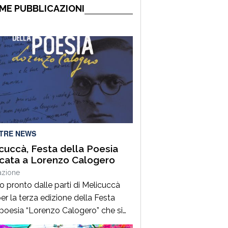
ME PUBBLICAZIONI
LTRE NEWS
cuccà, Festa della Poesia
cata a Lorenzo Calogero
azione
to pronto dalle parti di Melicuccà
er la terza edizione della Festa
 poesia “Lorenzo Calogero” che si
dal 6 all’11 agosto. Dopo il successo