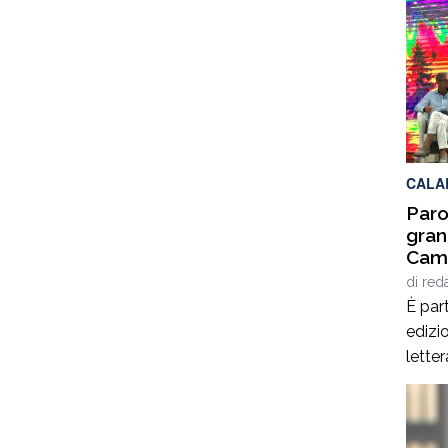
delle
2025,
calab
cultur
per q
Interd
CALA
Paro
gran
Cami
Giof
di
red
Stef
È part
edizio
lette
Spezz
giorn
agost