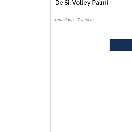
De.Si. Volley Palmi
redazione -
7 anni fa