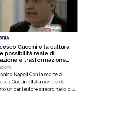
 tra i più autorevoli protagonisti del
ama culturale e istituzionale
no. Nella splendida cornice di Piazza
BRIA
cesco Guccini e la cultura
 possibilità reale di
razione e trasformazione
ale
azione
tonino Napoli Con la morte di
esco Guccini l’Italia non perde
nto un cantautore straordinario o un
 della musica ma, per la mia
zione cresciuta nella sinistra degli
Ottanta e Novanta, se ne va un
ico riferimento culturale, uno di
maestri che hanno insegnato a