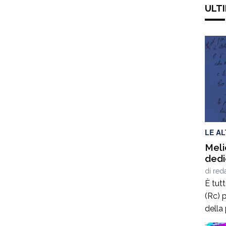
ULTI
LE A
Meli
dedi
di
red
È tut
(Rc) p
della
terrà 