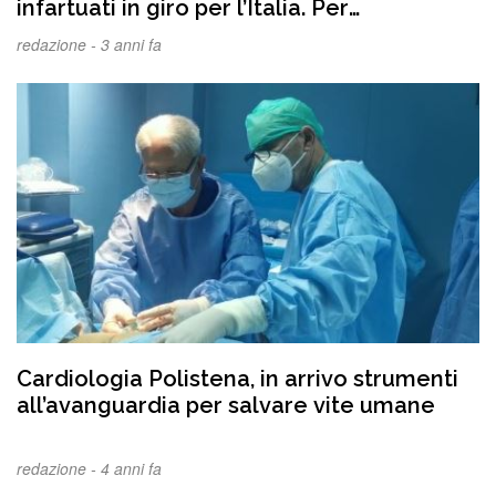
infartuati in giro per l’Italia. Per
raggiungere questo risultato sono finiti a
redazione -
3 anni fa
processo il primario Amodeo e il direttore
di Approdo Luigi Longo
Cardiologia Polistena, in arrivo strumenti
all’avanguardia per salvare vite umane
redazione -
4 anni fa