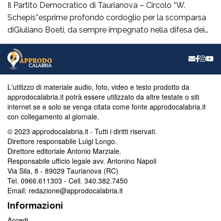
Il Partito Democratico di Taurianova – Circolo “W.
Schepis”esprime profondo cordoglio per la scomparsa
diGiuliano Boeti, da sempre impegnato nella difesa dei
valori democratici e antifascisti. Fondatore della sezione
ANPI di Taurianova e suo primo presidente,ha contribuito
con passione e coerenza alla vita civile e culturale della
nostra comunità, dedicando particolare attenzione alla
L'utilizzo di materiale audio, foto, video e testo prodotto da
memoria storica […]
approdocalabria.it potrà essere utilizzato da altre testate o siti
internet se e solo se venga citata come fonte approdocalabria.it
con collegamento al giornale.
© 2023 approdocalabria.it - Tutti i diritti riservati.
Direttore responsabile Luigi Longo.
Direttore editoriale Antonio Marziale.
Responsabile ufficio legale avv. Antonino Napoli
Via Sila, 8 - 89029 Taurianova (RC)
Tel. 0966.611303 - Cell. 340.382.7450
Email: redazione@approdocalabria.it
Informazioni
Accedi