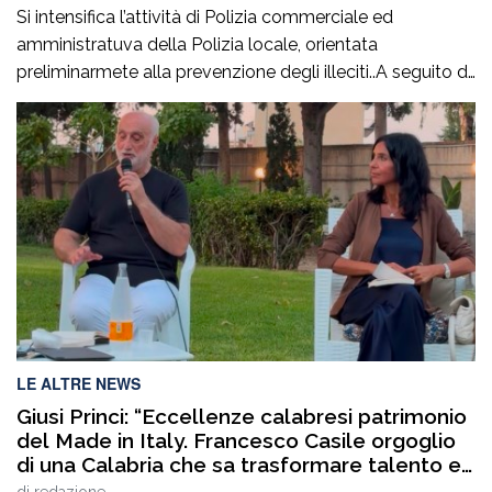
Si intensifica l’attività di Polizia commerciale ed
amministratuva della Polizia locale, orientata
preliminarmete alla prevenzione degli illeciti..A seguito di
mirati servizi svolti negli ultimi giorni, anche su
segnalazione di alcune associazioni di categoria, la
Polizia Locale ha attenzionato le aree commerciali
cittadine al fine di prevenire e reprimere la vendita
abusiva o irregolare su area […]
LE ALTRE NEWS
Giusi Princi: “Eccellenze calabresi patrimonio
del Made in Italy. Francesco Casile orgoglio
di una Calabria che sa trasformare talento e
competenze in valore”
di
redazione