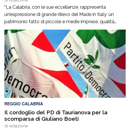
“La Calabria, con le sue eccellenze, rappresenta
un’espressione di grande rilievo del Made in Italy: un
patrimonio fatto di piccole e medie imprese, qualità
artigiane, saperi produttivi, creatività e competenze
capaci di tradurre l’identità dei territori in valore
riconosciuto in Italia e all’estero”. Lo afferma
l’europarlamentare Giusi Princi, intervenuta all’incontro di
presentazione del libro “Realtà […]
REGGIO CALABRIA
Il cordoglio del PD di Taurianova per la
scomparsa di Giuliano Boeti
di
redazione