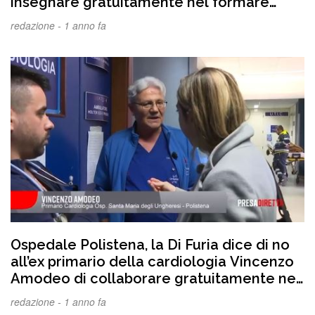
insegnare gratuitamente nel formare
cardiostimolatori per salvare vite umane,
redazione -
1 anno fa
ma il direttore Lucia Di Furia si oppone
Ospedale Polistena, la Di Furia dice di no
all’ex primario della cardiologia Vincenzo
Amodeo di collaborare gratuitamente nel
formare i cardiostimolatori. In esclusiva la
redazione -
1 anno fa
lettera