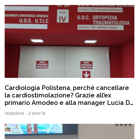
Cardiologia Polistena, perché cancellare
la cardiostimolazione? Grazie all’ex
primario Amodeo e alla manager Lucia Di
Furia era diventata fiore all’occhiello in
redazione -
2 anni fa
Calabria