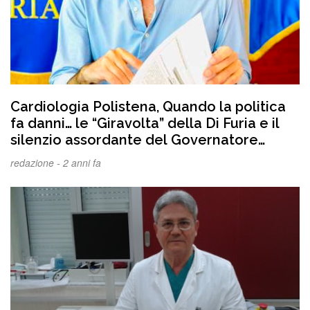
Cardiologia Polistena, Quando la politica
fa danni… le “Giravolta” della Di Furia e il
silenzio assordante del Governatore
Occhiuto.VIDEO
redazione -
2 anni fa