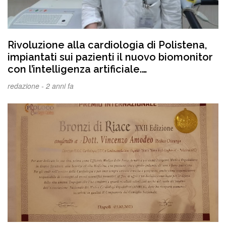
Rivoluzione alla cardiologia di Polistena,
impiantati sui pazienti il nuovo biomonitor
con l’intelligenza artificiale.
VIDEOINTERVISTA AL PRIMARIO
redazione -
2 anni fa
VINCENZO AMODEO