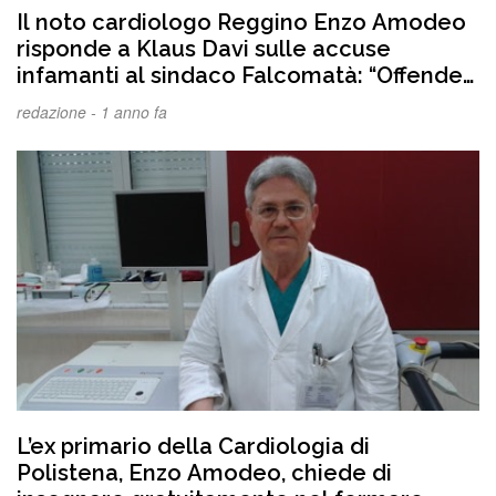
Il noto cardiologo Reggino Enzo Amodeo
risponde a Klaus Davi sulle accuse
infamanti al sindaco Falcomatà: “Offende
una intera città, questo personaggio non
redazione -
1 anno fa
ha limiti, Davi chieda scusa a noi reggini,
non siamo pro- Ndrangheta, pro-Hamas e
nemici degli ebrei”
L’ex primario della Cardiologia di
Polistena, Enzo Amodeo, chiede di