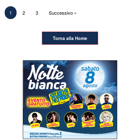
Paginazione
1
2
3
Successivo »
degli
articoli
Torna alla Home