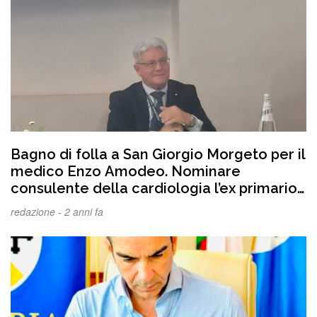
Bagno di folla a San Giorgio Morgeto per il
medico Enzo Amodeo. Nominare
consulente della cardiologia l’ex primario
si può rilevare un momento di
redazione -
2 anni fa
pacificazione con il territorio. Adesso
annullare la nomina a primario del dott.
Rao palesemente irregolare