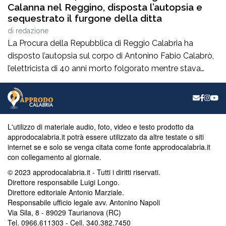
Calanna nel Reggino, disposta l’autopsia e
sequestrato il furgone della ditta
di
redazione
La Procura della Repubblica di Reggio Calabria ha
disposto l’autopsia sul corpo di Antonino Fabio Calabrò,
l’elettricista di 40 anni morto folgorato mentre stava
lavorando al montaggio delle luminarie nel comune
di Calanna. Le indagini, coordinate dalla Procura guidata
da Giuseppe Borrelli, sono affidate ai carabinieri, che
hanno proceduto anche al sequestro del furgone della
L'utilizzo di materiale audio, foto, video e testo prodotto da
ditta privata per la quale lavorava […]
approdocalabria.it potrà essere utilizzato da altre testate o siti
internet se e solo se venga citata come fonte approdocalabria.it
con collegamento al giornale.
© 2023 approdocalabria.it - Tutti i diritti riservati.
Direttore responsabile Luigi Longo.
Direttore editoriale Antonio Marziale.
Responsabile ufficio legale avv. Antonino Napoli
Via Sila, 8 - 89029 Taurianova (RC)
Tel. 0966.611303 - Cell. 340.382.7450