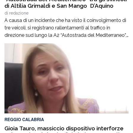
di Altilia Grimaldi e San Mango D’Aquino
di
redazione
A causa di un incidente che ha visto il coinvolgimento di
tre veicoli, si registrano rallentamenti al traffico in
direzione sud lungo la A2 “Autostrada del Mediterraneo”,
nel tratto compreso tra gli svincoli di Altilia Grimaldi (CS)
e San Mango D’Aquino (CZ). Sul posto è intervenuto il
personale Anas, il 118 e il soccorso meccanico […]
REGGIO CALABRIA
Gioia Tauro, massiccio dispositivo interforze