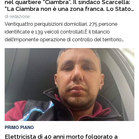
nel quartiere “Ciambra”. Il sindaco Scarcella:
“La Ciambra non è una zona franca. Lo Stato
c’è e si vede”
di
redazione
Ventiquattro perquisizioni domiciliari, 275 persone
identificate e 139 veicoli controllati.È il bilancio
dell’imponente operazione di controllo del territorio
condotta il7 agosto nel quartiere Ciambra di Gioia Tauro,
nell’ambito di un servizio straordinario ad “Alto Impatto”
disposto per rafforzare la presenza delle istituzioni e
contrastare ogni forma di illegalità. Un’azione massiccia
e coordinata che ha visto […]
PRIMO PIANO
Elettricista di 40 anni morto folgorato a