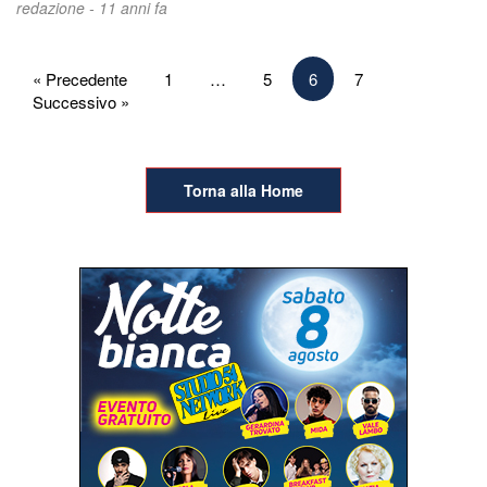
redazione -
11 anni fa
Paginazione
« Precedente
1
…
5
6
7
Successivo »
degli
articoli
Torna alla Home