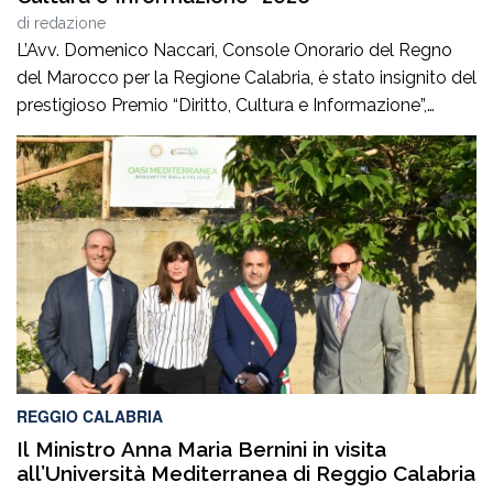
di
redazione
L’Avv. Domenico Naccari, Console Onorario del Regno
del Marocco per la Regione Calabria, è stato insignito del
prestigioso Premio “Diritto, Cultura e Informazione”,
giunto alla IV edizione, promosso dal Consiglio
dell’Ordine degli Avvocati di Palmi, dall’AIGA –
Associazione Italiana Giovani Avvocati – Sezione di
Palmi e dall’ONDIF – Osservatorio Nazionale sul Diritto
di Famiglia – […]
REGGIO CALABRIA
Il Ministro Anna Maria Bernini in visita
all’Università Mediterranea di Reggio Calabria