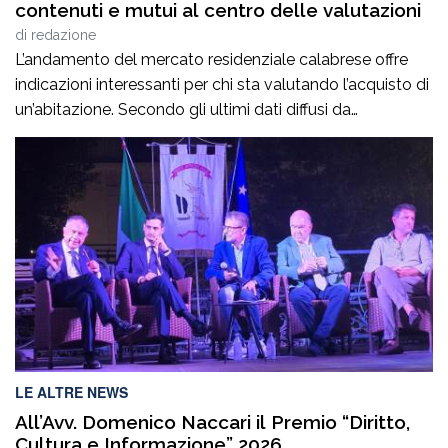
contenuti e mutui al centro delle valutazioni
di
redazione
L’andamento del mercato residenziale calabrese offre
indicazioni interessanti per chi sta valutando l’acquisto di
un’abitazione. Secondo gli ultimi dati diffusi da
Immobiliare.it, a giugno 2026 il prezzo medio richiesto
per gli immobili residenziali in Calabria si attesta intorno
ai 961 euro al metro quadrato, confermando valori tra i
più contenuti a livello nazionale. Per chi […]
LE ALTRE NEWS
All’Avv. Domenico Naccari il Premio “Diritto,
Cultura e Informazione” 2026