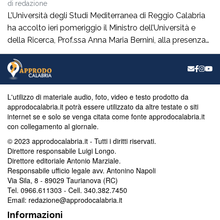
di
redazione
L’Università degli Studi Mediterranea di Reggio Calabria
ha accolto ieri pomeriggio il Ministro dell’Università e
della Ricerca, Prof.ssa Anna Maria Bernini, alla presenza
del Sindaco della Città On. Francesco Cannizzaro. Al suo
arrivo, il Ministro ha inaugurato un nuovo spazio verde
denominato “Oasi Mediterranea”, realizzato dall’Unità
Verde e Decoro di Ateneo con l’ausilio delle maestranze
L'utilizzo di materiale audio, foto, video e testo prodotto da
[…]
approdocalabria.it potrà essere utilizzato da altre testate o siti
internet se e solo se venga citata come fonte approdocalabria.it
con collegamento al giornale.
© 2023 approdocalabria.it - Tutti i diritti riservati.
Direttore responsabile Luigi Longo.
Direttore editoriale Antonio Marziale.
Responsabile ufficio legale avv. Antonino Napoli
Via Sila, 8 - 89029 Taurianova (RC)
Tel. 0966.611303 - Cell. 340.382.7450
Email: redazione@approdocalabria.it
Informazioni