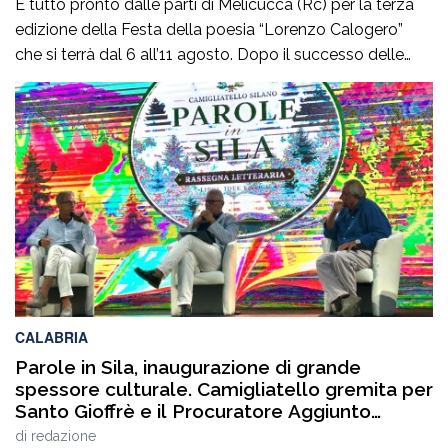
È tutto pronto dalle parti di Melicuccà (Rc) per la terza
edizione della Festa della poesia “Lorenzo Calogero”
che si terrà dal 6 all’11 agosto. Dopo il successo delle
prime due edizioni, nel 2024 e nel 2025, che hanno
portato nell’entroterra calabrese autorevoli protagonisti
della cultura italiana e internazionale, anche per
quest’annoLYRIKS – Laboratorio Interdisciplinare […]
CALABRIA
Parole in Sila, inaugurazione di grande
spessore culturale. Camigliatello gremita per
Santo Gioffrè e il Procuratore Aggiunto
Stefano Musolino
di
redazione