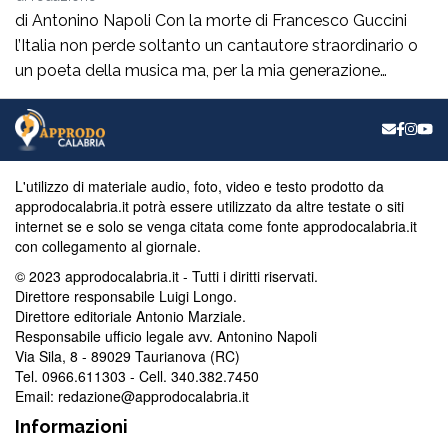
di Antonino Napoli Con la morte di Francesco Guccini
l’Italia non perde soltanto un cantautore straordinario o
un poeta della musica ma, per la mia generazione
cresciuta nella sinistra degli anni Ottanta e Novanta, se
ne va un autentico riferimento culturale, uno di quei
maestri che hanno insegnato a pensare prima ancora
che a cantare. […]
L'utilizzo di materiale audio, foto, video e testo prodotto da
approdocalabria.it potrà essere utilizzato da altre testate o siti
internet se e solo se venga citata come fonte approdocalabria.it
con collegamento al giornale.
© 2023 approdocalabria.it - Tutti i diritti riservati.
Direttore responsabile Luigi Longo.
Direttore editoriale Antonio Marziale.
Responsabile ufficio legale avv. Antonino Napoli
Via Sila, 8 - 89029 Taurianova (RC)
Tel. 0966.611303 - Cell. 340.382.7450
Email: redazione@approdocalabria.it
Informazioni