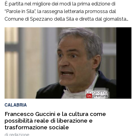
È partita nel migliore dei modi la prima edizione di
“Parole in Sila”, la rassegna letteraria promossa dal
Comune di Spezzano della Sila e diretta dal giornalista
Pasquale Motta, che fino al 19 agosto porterà a
Camigliatello Silano alcuni tra i più autorevoli
protagonisti del panorama culturale e istituzionale
italiano. Nella splendida cornice di Piazza […]
CALABRIA
Francesco Guccini e la cultura come
possibilità reale di liberazione e
trasformazione sociale
di
redazione