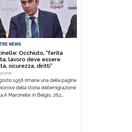
er di altissimo profilo che avendo
ato con successo esperienze in
di alta responsabilità sia sul
nte tecnico che in quello
istrativo -contabile costituisce […]
LTRE NEWS
inelle: Occhiuto, “ferita
ta, lavoro deve essere
tà, sicurezza, diritti”
azione
agosto 1956 rimane una delle pagine
olorose della storia dell’emigrazione
na.A Marcinelle, in Belgio, 262
ri persero la vita in una terribile
ia, 136 erano italiani e tra loro
no moltissimi calabresi.Settant’anni
 il tempo non può cancellare il
 di quelle famiglie e il sacrificio di