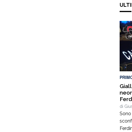
ULTI
PRIM
Gial
neon
Ferd
Palm
di
Giu
Sono 
sconf
Ferdi