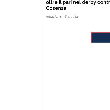
oltre il pari nel derby contr
Cosenza
redazione -
6 anni fa