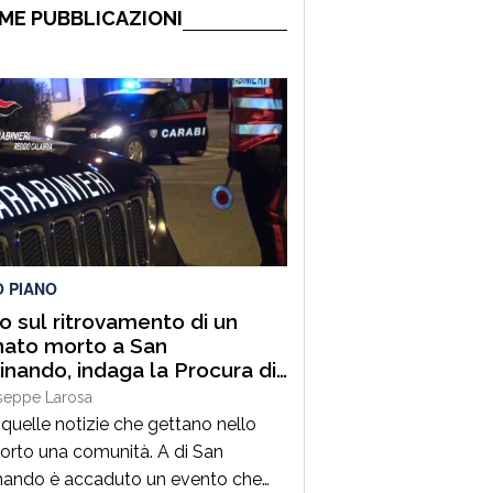
ME PUBBLICAZIONI
O PIANO
lo sul ritrovamento di un
ato morto a San
inando, indaga la Procura di
i
seppe Larosa
quelle notizie che gettano nello
orto una comunità. A di San
nando è accaduto un evento che