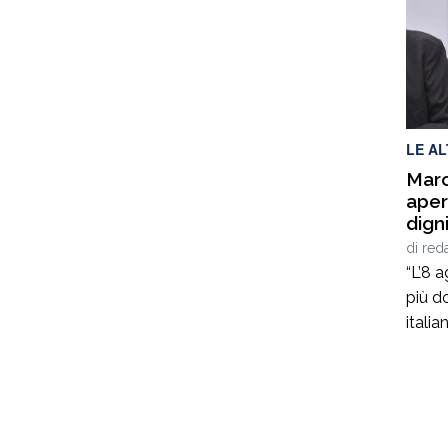
manag
matur
ruoli 
versa
ammin
LE A
Marc
aper
digni
di
red
“L’8 
più d
italia
minato
traged
c’era
dopo,
dolore