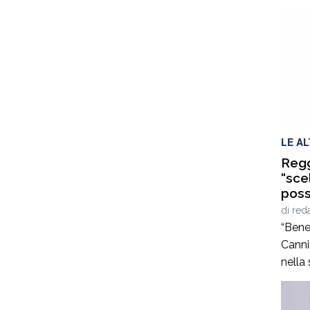
lasci
quand
senza
indag
miran
hanno
LE A
Regg
“sce
possi
di
red
“Bene
Canni
nella
nuovo
Reggi