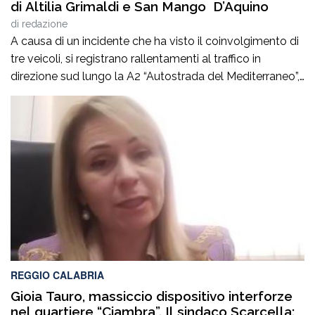
di Altilia Grimaldi e San Mango D’Aquino
di
redazione
A causa di un incidente che ha visto il coinvolgimento di
tre veicoli, si registrano rallentamenti al traffico in
direzione sud lungo la A2 “Autostrada del Mediterraneo”,
nel tratto compreso tra gli svincoli di Altilia Grimaldi (CS)
e San Mango D’Aquino (CZ). Sul posto è intervenuto il
personale Anas, il 118 e il soccorso meccanico […]
REGGIO CALABRIA
Gioia Tauro, massiccio dispositivo interforze
nel quartiere “Ciambra”. Il sindaco Scarcella: