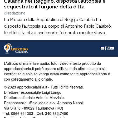
Calanna nel Reggino, disposta l’autopsia e
sequestrato il furgone della ditta
di
redazione
La Procura della Repubblica di Reggio Calabria ha
disposto l’autopsia sul corpo di Antonino Fabio Calabrò,
l’elettricista di 40 anni morto folgorato mentre stava
lavorando al montaggio delle luminarie nel comune
di Calanna. Le indagini, coordinate dalla Procura guidata
da Giuseppe Borrelli, sono affidate ai carabinieri, che
hanno proceduto anche al sequestro del furgone della
L'utilizzo di materiale audio, foto, video e testo prodotto da
ditta privata per la quale lavorava […]
approdocalabria.it potrà essere utilizzato da altre testate o siti
internet se e solo se venga citata come fonte approdocalabria.it
con collegamento al giornale.
© 2023 approdocalabria.it - Tutti i diritti riservati.
Direttore responsabile Luigi Longo.
Direttore editoriale Antonio Marziale.
Responsabile ufficio legale avv. Antonino Napoli
Via Sila, 8 - 89029 Taurianova (RC)
Tel. 0966.611303 - Cell. 340.382.7450