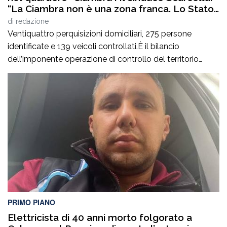
“La Ciambra non è una zona franca. Lo Stato
c’è e si vede”
di
redazione
Ventiquattro perquisizioni domiciliari, 275 persone
identificate e 139 veicoli controllati.È il bilancio
dell’imponente operazione di controllo del territorio
condotta il7 agosto nel quartiere Ciambra di Gioia Tauro,
nell’ambito di un servizio straordinario ad “Alto Impatto”
disposto per rafforzare la presenza delle istituzioni e
contrastare ogni forma di illegalità. Un’azione massiccia
e coordinata che ha visto […]
PRIMO PIANO
Elettricista di 40 anni morto folgorato a