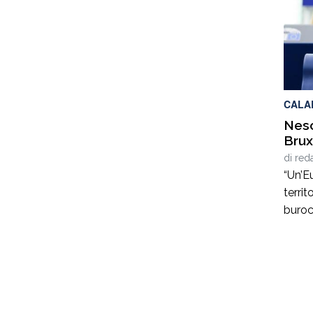
Fonda
Tauri
contr
vita c
comun
atten
CALA
Nesc
Brux
di
red
“Un’Eu
territ
buroc
oppor
cresc
Mezzo
l’euro
d’Ital