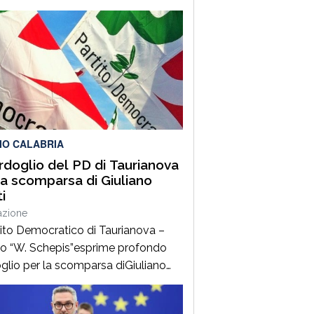
 di piccole e medie imprese, qualità
ane, saperi produttivi, creatività e
tenze capaci di tradurre l’identità
rritori in valore riconosciuto in Italia
estero”. Lo afferma
parlamentare Giusi Princi,
venuta all’incontro di presentazione
bro “Realtà […]
IO CALABRIA
ordoglio del PD di Taurianova
la scomparsa di Giuliano
i
azione
rtito Democratico di Taurianova –
lo “W. Schepis”esprime profondo
glio per la scomparsa diGiuliano
, da sempre impegnato nella difesa
lori democratici e antifascisti.