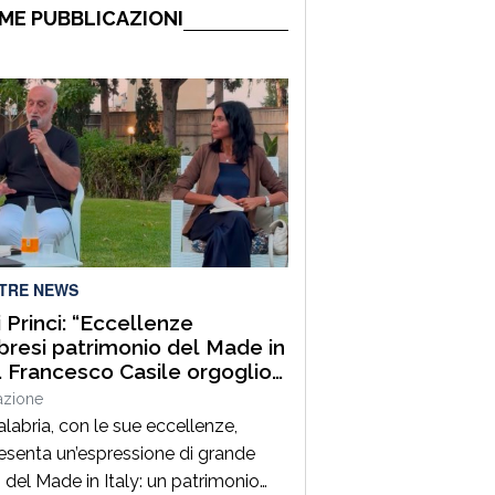
ME PUBBLICAZIONI
LTRE NEWS
i Princi: “Eccellenze
bresi patrimonio del Made in
y. Francesco Casile orgoglio
na Calabria che sa
azione
formare talento e
alabria, con le sue eccellenze,
etenze in valore”
esenta un’espressione di grande
o del Made in Italy: un patrimonio