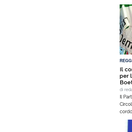
fatto
artigi
compe
dei te
e all’
l’euro
inter
del li
REGG
Il c
per 
Boet
di
red
Il Pa
Circo
cordo
Boeti
dei va