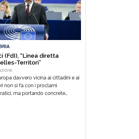
tore della sezione ANPI di
anova e suo primo presidente,ha
ibuito con passione e coerenza alla
ivile e culturale della nostra
ità, dedicando particolare
zione alla memoria storica […]
BRIA
i (FdI), “Linea diretta
elles-Territori”
azione
ropa davvero vicina ai cittadini e ai
ori non si fa con i proclami
ratici, ma portando concrete
tunità di sviluppo, innovazione e
ita economica reale nel nostro
giorno”. Lo dichiara in una nota
deputato calabrese di Fratelli
ia, Denis Nesci, annunciando la