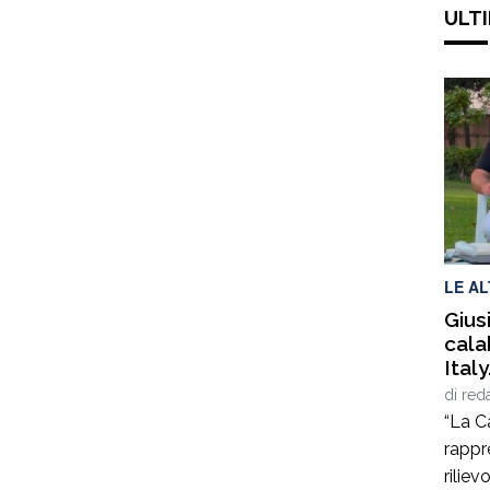
ULTI
LE A
Gius
cala
Ital
di u
di
red
tras
“La C
comp
rappr
riliev