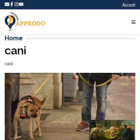
Accedi
Home
cani
cani