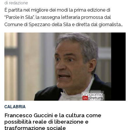
Stefano Musolino
di
redazione
È partita nel migliore dei modi la prima edizione di
“Parole in Sila”, la rassegna letteraria promossa dal
Comune di Spezzano della Sila e diretta dal giornalista
Pasquale Motta, che fino al 19 agosto porterà a
Camigliatello Silano alcuni tra i più autorevoli
protagonisti del panorama culturale e istituzionale
italiano. Nella splendida cornice di Piazza […]
CALABRIA
Francesco Guccini e la cultura come
possibilità reale di liberazione e
trasformazione sociale