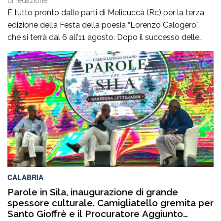
di
redazione
È tutto pronto dalle parti di Melicuccà (Rc) per la terza
edizione della Festa della poesia “Lorenzo Calogero”
che si terrà dal 6 all’11 agosto. Dopo il successo delle
prime due edizioni, nel 2024 e nel 2025, che hanno
portato nell’entroterra calabrese autorevoli protagonisti
della cultura italiana e internazionale, anche per
quest’annoLYRIKS – Laboratorio Interdisciplinare […]
CALABRIA
Parole in Sila, inaugurazione di grande
spessore culturale. Camigliatello gremita per
Santo Gioffrè e il Procuratore Aggiunto