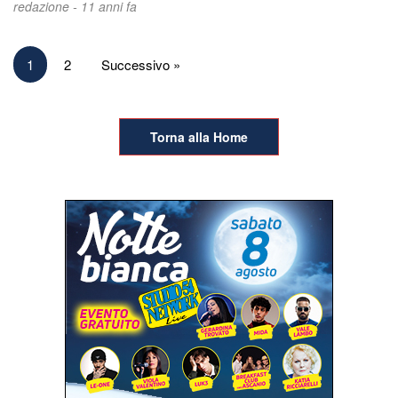
redazione -
11 anni fa
Paginazione
1
2
Successivo »
degli
articoli
Torna alla Home