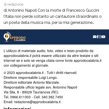
di
redazione
di Antonino Napoli Con la morte di Francesco Guccini
l’Italia non perde soltanto un cantautore straordinario o
un poeta della musica ma, per la mia generazione
cresciuta nella sinistra degli anni Ottanta e Novanta, se
ne va un autentico riferimento culturale, uno di quei
maestri che hanno insegnato a pensare prima ancora
che a cantare. […]
L'utilizzo di materiale audio, foto, video e testo prodotto da
approdocalabria.it potrà essere utilizzato da altre testate o siti
internet se e solo se venga citata come fonte approdocalabria.it
con collegamento al giornale.
© 2023 approdocalabria.it - Tutti i diritti riservati.
Direttore responsabile Luigi Longo.
Direttore editoriale Antonio Marziale.
Responsabile ufficio legale avv. Antonino Napoli
Via Sila, 8 - 89029 Taurianova (RC)
Tel. 0966.611303 - Cell. 340.382.7450
Email: redazione@approdocalabria.it