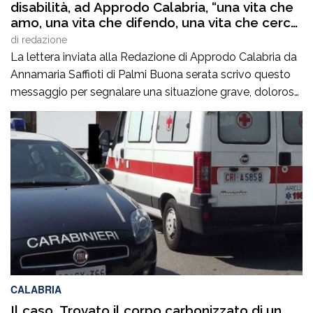
disabilità, ad Approdo Calabria, “una vita che
amo, una vita che difendo, una vita che cerco
di vivere con dignità. Ma è una vita che
di
redazione
troppo spesso mi fa male”
La lettera inviata alla Redazione di Approdo Calabria da
Annamaria Saffioti di Palmi Buona serata scrivo questo
messaggio per segnalare una situazione grave, dolorosa
e profondamente ingiusta che mi riguarda direttamente.
Una situazione che non può più essere ignorata o
trattata come un dettaglio. Finita la settimana dei centri
estivi, lunedì 27 luglio 2026, mi […]
CALABRIA
Il caso. Trovato il corpo carbonizzato di un