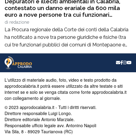
Depuratori e illeciti ambientali in Calabria,
contestato un danno erariale da 600 mila
euro a nove persone tra cui funzionari
pubblici
di
redazione
La Procura regionale della Corte dei conti della Calabria
ha notificato a nove tra persone giuridiche e fisiche (tra
cui tre funzionari pubblici dei comuni di Montepaone e
San Pietro Apostolo) un invito a dedurre con cui è stato
loro contestato un presunto danno erariale pari a circa
600 mila euro. Le indagini, delegate agli […]
L'utilizzo di materiale audio, foto, video e testo prodotto da
approdocalabria.it potrà essere utilizzato da altre testate o siti
internet se e solo se venga citata come fonte approdocalabria.it
con collegamento al giornale.
© 2023 approdocalabria.it - Tutti i diritti riservati.
Direttore responsabile Luigi Longo.
Direttore editoriale Antonio Marziale.
Responsabile ufficio legale avv. Antonino Napoli
Via Sila, 8 - 89029 Taurianova (RC)