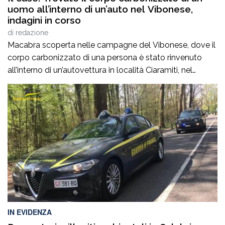
uomo all’interno di un’auto nel Vibonese,
indagini in corso
di
redazione
Macabra scoperta nelle campagne del Vibonese, dove il
corpo carbonizzato di una persona è stato rinvenuto
all’interno di un’autovettura in località Ciaramiti, nel
territorio comunale di Ricadi. Secondo le prime
informazioni, il cadavere apparterrebbe a un uomo di 81
anni, ma l’identificazione ufficiale è ancora in corso. Il
ritrovamento è avvenuto al termine delle ricerche
avviate dalle forze […]
IN EVIDENZA