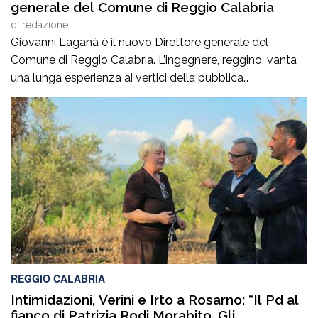
generale del Comune di Reggio Calabria
di
redazione
Giovanni Laganà è il nuovo Direttore generale del
Comune di Reggio Calabria. L’ingegnere, reggino, vanta
una lunga esperienza ai vertici della pubblica
amministrazione e della gestione delle infrastrutture in
Calabria ed in Sicilia. È stato Vice Direttore regionale
Anas Sicilia, Capo Compartimento Anas Calabria,
Direttore generale della Regione Calabria e Direttore
generale della ItalConsult Spa, […]
REGGIO CALABRIA
Intimidazioni, Verini e Irto a Rosarno: “Il Pd al
fianco di Patrizia Rodi Morabito. Gli