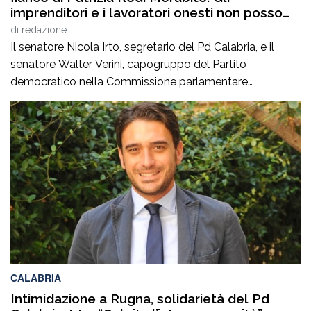
imprenditori e i lavoratori onesti non posso
essere lasciati da soli”
di
redazione
Il senatore Nicola Irto, segretario del Pd Calabria, e il
senatore Walter Verini, capogruppo del Partito
democratico nella Commissione parlamentare
Antimafia, hanno fatto visita a Patrizia Rodi Morabito,
imprenditrice agricola di Rosarno (Rc) la cui azienda è
stata più volte colpita da incendi, furti e danneggiamenti.
L’ultimo grave episodio si è verificato nei giorni scorsi […]
CALABRIA
Intimidazione a Rugna, solidarietà del Pd