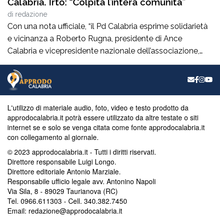
Calabria. Irto: “Colpita l’intera comunità”
di
redazione
Con una nota ufficiale, “il Pd Calabria esprime solidarietà
e vicinanza a Roberto Rugna, presidente di Ance
Calabria e vicepresidente nazionale dell’associazione,
per il grave episodio che ha colpito il cantiere della sua
azienda a Schiavonea (Cs), dove sono stati
pesantemente danneggiati alcuni mezzi meccanici”. Il
segretario regionale del partito, il senatore Nicola Irto,
L'utilizzo di materiale audio, foto, video e testo prodotto da
condanna […]
approdocalabria.it potrà essere utilizzato da altre testate o siti
internet se e solo se venga citata come fonte approdocalabria.it
con collegamento al giornale.
© 2023 approdocalabria.it - Tutti i diritti riservati.
Direttore responsabile Luigi Longo.
Direttore editoriale Antonio Marziale.
Responsabile ufficio legale avv. Antonino Napoli
Via Sila, 8 - 89029 Taurianova (RC)
Tel. 0966.611303 - Cell. 340.382.7450
Email: redazione@approdocalabria.it