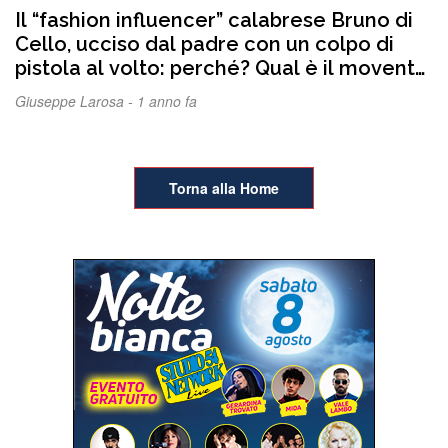
Il “fashion influencer” calabrese Bruno di
Cello, ucciso dal padre con un colpo di
pistola al volto: perché? Qual è il movente
e chi era Bruno?
Giuseppe Larosa -
1 anno fa
Torna alla Home