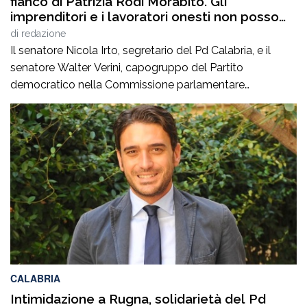
fianco di Patrizia Rodi Morabito. Gli
imprenditori e i lavoratori onesti non posso
essere lasciati da soli”
di
redazione
Il senatore Nicola Irto, segretario del Pd Calabria, e il
senatore Walter Verini, capogruppo del Partito
democratico nella Commissione parlamentare
Antimafia, hanno fatto visita a Patrizia Rodi Morabito,
imprenditrice agricola di Rosarno (Rc) la cui azienda è
stata più volte colpita da incendi, furti e danneggiamenti.
L’ultimo grave episodio si è verificato nei giorni scorsi […]
CALABRIA
Intimidazione a Rugna, solidarietà del Pd