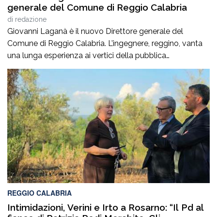
generale del Comune di Reggio Calabria
di
redazione
Giovanni Laganà è il nuovo Direttore generale del
Comune di Reggio Calabria. L’ingegnere, reggino, vanta
una lunga esperienza ai vertici della pubblica
amministrazione e della gestione delle infrastrutture in
Calabria ed in Sicilia. È stato Vice Direttore regionale
Anas Sicilia, Capo Compartimento Anas Calabria,
Direttore generale della Regione Calabria e Direttore
generale della ItalConsult Spa, […]
REGGIO CALABRIA
Intimidazioni, Verini e Irto a Rosarno: “Il Pd al