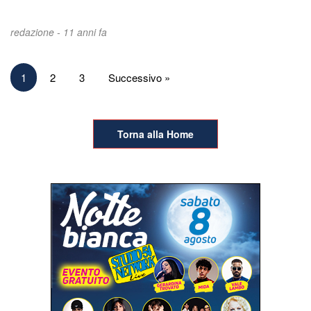
redazione -
11 anni fa
Paginazione
1
2
3
Successivo »
degli
articoli
Torna alla Home