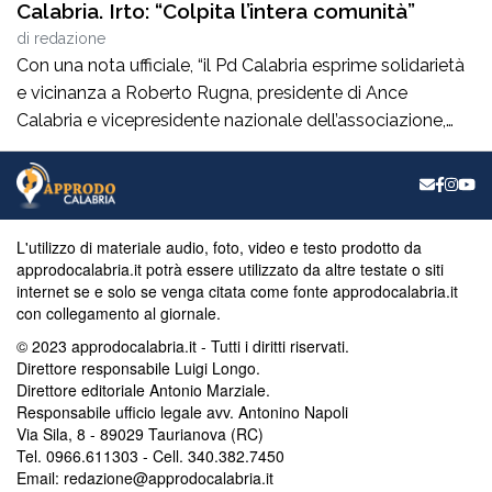
Calabria. Irto: “Colpita l’intera comunità”
di
redazione
Con una nota ufficiale, “il Pd Calabria esprime solidarietà
e vicinanza a Roberto Rugna, presidente di Ance
Calabria e vicepresidente nazionale dell’associazione,
per il grave episodio che ha colpito il cantiere della sua
azienda a Schiavonea (Cs), dove sono stati
pesantemente danneggiati alcuni mezzi meccanici”. Il
segretario regionale del partito, il senatore Nicola Irto,
L'utilizzo di materiale audio, foto, video e testo prodotto da
condanna […]
approdocalabria.it potrà essere utilizzato da altre testate o siti
internet se e solo se venga citata come fonte approdocalabria.it
con collegamento al giornale.
© 2023 approdocalabria.it - Tutti i diritti riservati.
Direttore responsabile Luigi Longo.
Direttore editoriale Antonio Marziale.
Responsabile ufficio legale avv. Antonino Napoli
Via Sila, 8 - 89029 Taurianova (RC)
Tel. 0966.611303 - Cell. 340.382.7450
Email: redazione@approdocalabria.it