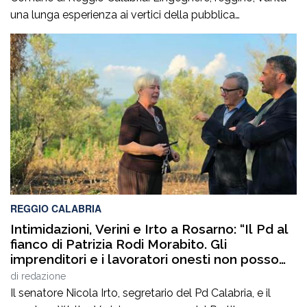
una lunga esperienza ai vertici della pubblica
amministrazione e della gestione delle infrastrutture in
Calabria ed in Sicilia. È stato Vice Direttore regionale
Anas Sicilia, Capo Compartimento Anas Calabria,
Direttore generale della Regione Calabria e Direttore
generale della ItalConsult Spa, […]
REGGIO CALABRIA
Intimidazioni, Verini e Irto a Rosarno: “Il Pd al
fianco di Patrizia Rodi Morabito. Gli
imprenditori e i lavoratori onesti non posso
essere lasciati da soli”
di
redazione
Il senatore Nicola Irto, segretario del Pd Calabria, e il