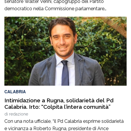
senatore Walter Verini, capogruppo del Partito
democratico nella Commissione parlamentare
Antimafia, hanno fatto visita a Patrizia Rodi Morabito,
imprenditrice agricola di Rosarno (Rc) la cui azienda è
stata più volte colpita da incendi, furti e danneggiamenti.
L’ultimo grave episodio si è verificato nei giorni scorsi […]
CALABRIA
Intimidazione a Rugna, solidarietà del Pd
Calabria. Irto: “Colpita l’intera comunità”
di
redazione
Con una nota ufficiale, “il Pd Calabria esprime solidarietà
e vicinanza a Roberto Rugna, presidente di Ance