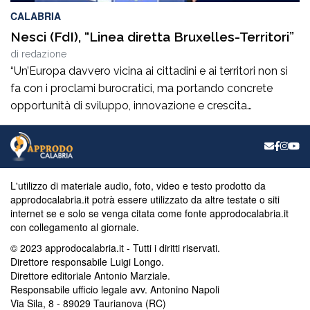
CALABRIA
Nesci (FdI), “Linea diretta Bruxelles-Territori”
di
redazione
“Un’Europa davvero vicina ai cittadini e ai territori non si
fa con i proclami burocratici, ma portando concrete
opportunità di sviluppo, innovazione e crescita
economica reale nel nostro Mezzogiorno”. Lo dichiara in
una nota l’eurodeputato calabrese di Fratelli d’Italia,
Denis Nesci, annunciando la pubblicazione della
newsletter istituzionale del mese di agosto, interamente
L'utilizzo di materiale audio, foto, video e testo prodotto da
dedicata all’orientamento su […]
approdocalabria.it potrà essere utilizzato da altre testate o siti
internet se e solo se venga citata come fonte approdocalabria.it
con collegamento al giornale.
© 2023 approdocalabria.it - Tutti i diritti riservati.
Direttore responsabile Luigi Longo.
Direttore editoriale Antonio Marziale.
Responsabile ufficio legale avv. Antonino Napoli
Via Sila, 8 - 89029 Taurianova (RC)