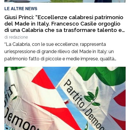
LE ALTRE NEWS
Giusi Princi: “Eccellenze calabresi patrimonio
del Made in Italy. Francesco Casile orgoglio
di una Calabria che sa trasformare talento e
competenze in valore”
di
redazione
“La Calabria, con le sue eccellenze, rappresenta
un’espressione di grande rilievo del Made in Italy: un
patrimonio fatto di piccole e medie imprese, qualità
artigiane, saperi produttivi, creatività e competenze
capaci di tradurre l’identità dei territori in valore
riconosciuto in Italia e all’estero”. Lo afferma
l’europarlamentare Giusi Princi, intervenuta all’incontro di
presentazione del libro “Realtà […]