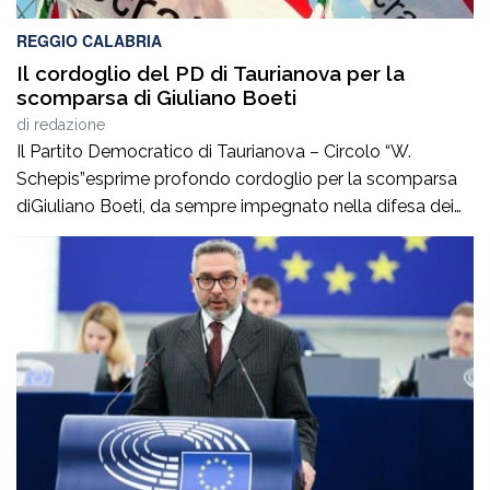
REGGIO CALABRIA
Il cordoglio del PD di Taurianova per la
scomparsa di Giuliano Boeti
di
redazione
Il Partito Democratico di Taurianova – Circolo “W.
Schepis”esprime profondo cordoglio per la scomparsa
diGiuliano Boeti, da sempre impegnato nella difesa dei
valori democratici e antifascisti. Fondatore della sezione
ANPI di Taurianova e suo primo presidente,ha contribuito
con passione e coerenza alla vita civile e culturale della
nostra comunità, dedicando particolare attenzione alla
memoria storica […]