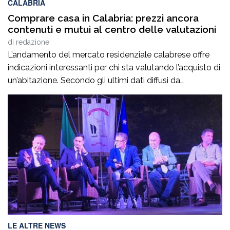
CALABRIA
Comprare casa in Calabria: prezzi ancora
contenuti e mutui al centro delle valutazioni
di
redazione
L’andamento del mercato residenziale calabrese offre
indicazioni interessanti per chi sta valutando l’acquisto di
un’abitazione. Secondo gli ultimi dati diffusi da
Immobiliare.it, a giugno 2026 il prezzo medio richiesto
per gli immobili residenziali in Calabria si attesta intorno
ai 961 euro al metro quadrato, confermando valori tra i
più contenuti a livello nazionale. Per chi […]
LE ALTRE NEWS