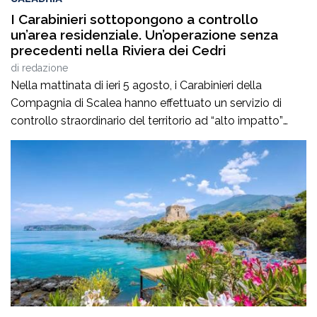
I Carabinieri sottopongono a controllo
un’area residenziale. Un’operazione senza
precedenti nella Riviera dei Cedri
di
redazione
Nella mattinata di ieri 5 agosto, i Carabinieri della
Compagnia di Scalea hanno effettuato un servizio di
controllo straordinario del territorio ad “alto impatto”
all’interno del complesso residenziale “Parco Pantano” di
Scalea, da tempo sotto la lente d’ingrandimento delle
Forze dell’Ordine. Si tratta di un’operazione di controllo di
eccezionale portata, condotta sotto il costante
coordinamento […]