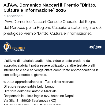
All’Avv. Domenico Naccari il Premio “Diritto,
Cultura e Informazione” 2026
di
redazione
L’Avv. Domenico Naccari, Console Onorario del Regno
del Marocco per la Regione Calabria, è stato insignito del
prestigioso Premio “Diritto, Cultura e Informazione”,
giunto alla IV edizione, promosso dal Consiglio
dell’Ordine degli Avvocati di Palmi, dall’AIGA –
Associazione Italiana Giovani Avvocati – Sezione di
Palmi e dall’ONDIF – Osservatorio Nazionale sul Diritto
L'utilizzo di materiale audio, foto, video e testo prodotto da
di Famiglia – […]
approdocalabria.it potrà essere utilizzato da altre testate o siti
internet se e solo se venga citata come fonte approdocalabria.it
con collegamento al giornale.
© 2023 approdocalabria.it - Tutti i diritti riservati.
Direttore responsabile Luigi Longo.
Direttore editoriale Antonio Marziale.
Responsabile ufficio legale avv. Antonino Napoli
Via Sila, 8 - 89029 Taurianova (RC)