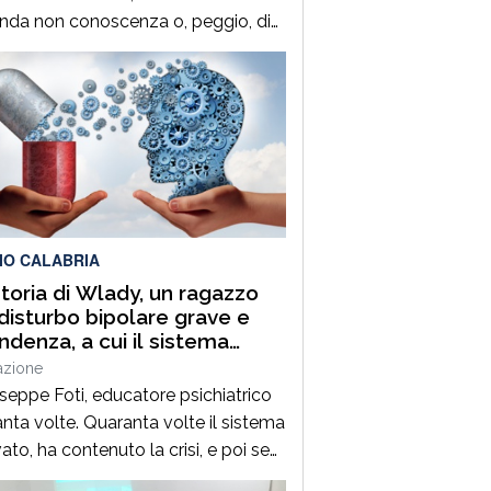
nda non conoscenza o, peggio, di
ecità di natura politica che rende
aci di comprendere il valore
pera per il nostro territorio e per la
 Città in termini di crescita
azionale e rilancio dell’economia.
 vuota propaganda. A […]
IO CALABRIA
toria di Wlady, un ragazzo
disturbo bipolare grave e
ndenza, a cui il sistema
tario ha risposto con
azione
anta TSO in quindici anni
useppe Foti, educatore psichiatrico
nta volte. Quaranta volte il sistema
vato, ha contenuto la crisi, e poi se
andato. Quaranta volte, in quindici