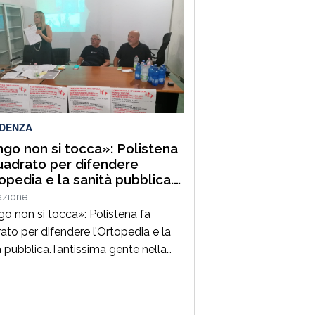
 senza mai costruire un percorso.
 mai chiedersi perché.Sua madre si
a Sara. Suo figlio si chiama
.Wlady ha un disturbo bipolare
 e una dipendenza che […]
IDENZA
go non si tocca»: Polistena
uadrato per difendere
topedia e la sanità pubblica.
alabria perbene si stringe
azione
rno al comitato spontaneo
o non si tocca»: Polistena fa
la tutela della salute
ato per difendere l’Ortopedia e la
à pubblica.Tantissima gente nella
del Comitato spontaneo per la
 della salute e per la difesa della
à pubblica, dell’Ortopedia di