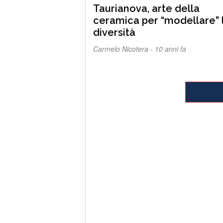
Taurianova, arte della
ceramica per “modellare” 
diversità
Carmelo Nicotera -
10 anni fa