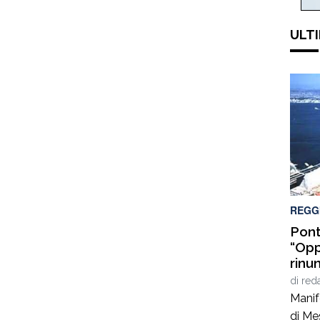
ULTI
REGG
Pont
“Opp
rinun
di
red
Manif
di Mes