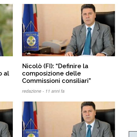
Nicolò (FI): “Definire la
o al
composizione delle
Commissioni consiliari”
redazione -
11 anni fa