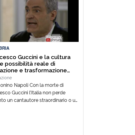
o porterà a Camigliatello Silano
 tra i più autorevoli protagonisti del
ama culturale e istituzionale
no. Nella splendida cornice di Piazza
BRIA
cesco Guccini e la cultura
 possibilità reale di
razione e trasformazione
ale
azione
tonino Napoli Con la morte di
esco Guccini l’Italia non perde
nto un cantautore straordinario o un
 della musica ma, per la mia
zione cresciuta nella sinistra degli
Ottanta e Novanta, se ne va un
ico riferimento culturale, uno di