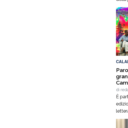
terrà 
delle
2025,
calab
cultur
per q
Interd
CALA
Paro
gran
Cami
Giof
di
red
Stef
È part
edizio
lette
Spezz
giorn