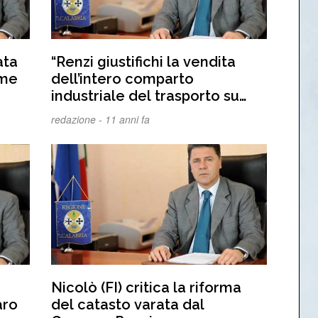
ata
“Renzi giustifichi la vendita
ome
dell’intero comparto
industriale del trasporto su
rotaia”
redazione -
11 anni fa
Nicolò (FI) critica la riforma
aro
del catasto varata dal