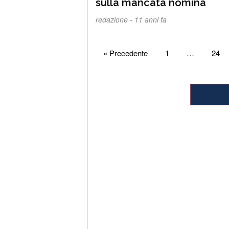
sulla mancata nomina
redazione -
11 anni fa
Paginazione
« Precedente
1
…
24
degli
articoli