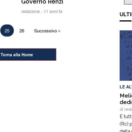
Governo Renzi
redazione -
11 anni fa
ULTI
25
26
Successivo »
Torna alla Home
LE A
Meli
dedi
di
red
È tut
(Rc) p
della