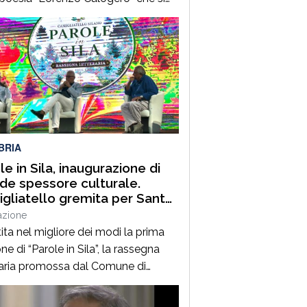
dal 6 all’11 agosto. Dopo il successo
 prime due edizioni, nel 2024 e nel
 che hanno portato nell’entroterra
rese autorevoli protagonisti della
a italiana e internazionale, anche
uest’annoLYRIKS – Laboratorio
isciplinare […]
BRIA
le in Sila, inaugurazione di
de spessore culturale.
gliatello gremita per Santo
frè e il Procuratore Aggiunto
azione
ano Musolino
ita nel migliore dei modi la prima
ne di “Parole in Sila”, la rassegna
raria promossa dal Comune di
ano della Sila e diretta dal
alista Pasquale Motta, che fino al 19