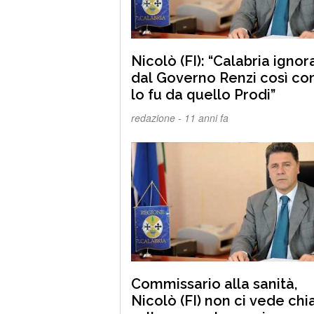
Nicolò (FI): “Calabria ignor
dal Governo Renzi così c
lo fu da quello Prodi”
redazione -
11 anni fa
Commissario alla sanità,
Nicolò (FI) non ci vede chi