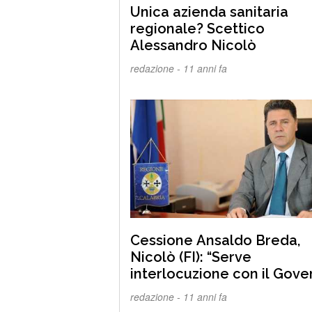
Unica azienda sanitaria
regionale? Scettico
Alessandro Nicolò
redazione -
11 anni fa
Cessione Ansaldo Breda,
Nicolò (FI): “Serve
interlocuzione con il Gove
e i nuovi proprietari”
redazione -
11 anni fa