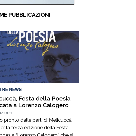
ME PUBBLICAZIONI
LTRE NEWS
cuccà, Festa della Poesia
cata a Lorenzo Calogero
azione
to pronto dalle parti di Melicuccà
er la terza edizione della Festa
 poesia “Lorenzo Calogero” che si