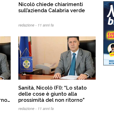
Nicolò chiede chiarimenti
sull’azienda Calabria verde
redazione -
11 anni fa
Sanità, Nicolò (FI): “Lo stato
delle cose è giunto alla
rno
prossimità del non ritorno”
redazione -
11 anni fa