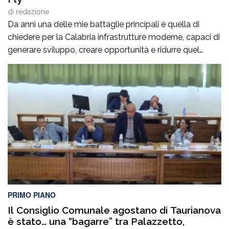
di
redazione
Da anni una delle mie battaglie principali è quella di
chiedere per la Calabria infrastrutture moderne, capaci di
generare sviluppo, creare opportunità e ridurre quel
divario che per troppo tempo ha penalizzato la nostra
regione. La Sibaritide, in particolare, rappresenta un
patrimonio straordinario sotto il profilo storico, turistico,
agricolo, produttivo e culturale. Un territorio, dalla […]
PRIMO PIANO
Il Consiglio Comunale agostano di Taurianova
è stato… una “bagarre” tra Palazzetto,