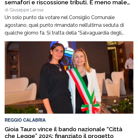
semafori e riscossione tributi. E meno male
che era un solo punto!
di
Giuseppe Larosa
Un solo punto da votare nel Consiglio Comunale
agostano, quel punto rimandato nell’ultima seduta di
qualche giorno fa. Si tratta della “Salvaguardia degli
equilibri e assestamento generale di bilancio- Esercizio
2026”. Ma è sulla discussione nei “preliminari” che si gioca
la partita principale anche se il documento da approvare
è di estrema importanza per la […]
REGGIO CALABRIA
Gioia Tauro vince il bando nazionale “Città
che Legge” 2025: finanziato il progetto