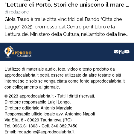
“Letture di Porto. Stori che uniscono il mare e
la città”
di
redazione
Gioia Tauro è tra le città vincitrici del Bando “Città che
Legge” 2025, promosso dal Centro per il Libro e la
Lettura del Ministero della Cultura, nell’ambito della linea
dedicata alla realizzazione di attività integrate per la
promozione del libro e della lettura.Il progetto
presentato dal Comune, dal titolo “Letture di
Porto.Storie che uniscono il […]
L'utilizzo di materiale audio, foto, video e testo prodotto da
approdocalabria.it potrà essere utilizzato da altre testate o siti
internet se e solo se venga citata come fonte approdocalabria.it
con collegamento al giornale.
© 2023 approdocalabria.it - Tutti i diritti riservati.
Direttore responsabile Luigi Longo.
Direttore editoriale Antonio Marziale.
Responsabile ufficio legale avv. Antonino Napoli
Via Sila, 8 - 89029 Taurianova (RC)
Tel. 0966.611303 - Cell. 340.382.7450
Email: redazione@approdocalabria.it