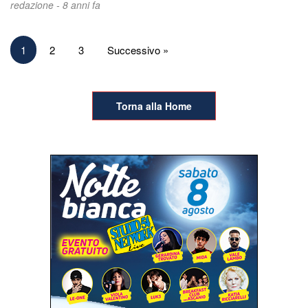
redazione -
8 anni fa
Paginazione
1
2
3
Successivo »
degli
articoli
Torna alla Home