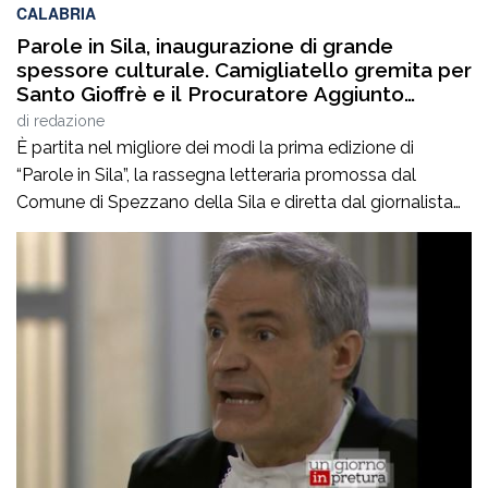
CALABRIA
Parole in Sila, inaugurazione di grande
spessore culturale. Camigliatello gremita per
Santo Gioffrè e il Procuratore Aggiunto
Stefano Musolino
di
redazione
È partita nel migliore dei modi la prima edizione di
“Parole in Sila”, la rassegna letteraria promossa dal
Comune di Spezzano della Sila e diretta dal giornalista
Pasquale Motta, che fino al 19 agosto porterà a
Camigliatello Silano alcuni tra i più autorevoli
protagonisti del panorama culturale e istituzionale
italiano. Nella splendida cornice di Piazza […]