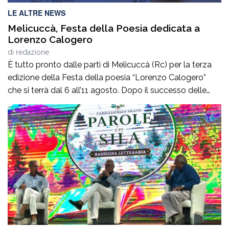
LE ALTRE NEWS
Melicuccà, Festa della Poesia dedicata a
Lorenzo Calogero
di
redazione
È tutto pronto dalle parti di Melicuccà (Rc) per la terza
edizione della Festa della poesia “Lorenzo Calogero”
che si terrà dal 6 all’11 agosto. Dopo il successo delle
prime due edizioni, nel 2024 e nel 2025, che hanno
portato nell’entroterra calabrese autorevoli protagonisti
della cultura italiana e internazionale, anche per
quest’annoLYRIKS – Laboratorio Interdisciplinare […]