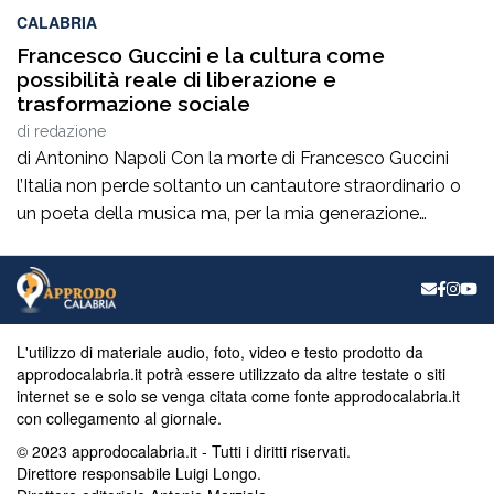
CALABRIA
Francesco Guccini e la cultura come
possibilità reale di liberazione e
trasformazione sociale
di
redazione
di Antonino Napoli Con la morte di Francesco Guccini
l’Italia non perde soltanto un cantautore straordinario o
un poeta della musica ma, per la mia generazione
cresciuta nella sinistra degli anni Ottanta e Novanta, se
ne va un autentico riferimento culturale, uno di quei
maestri che hanno insegnato a pensare prima ancora
che a cantare. […]
L'utilizzo di materiale audio, foto, video e testo prodotto da
approdocalabria.it potrà essere utilizzato da altre testate o siti
internet se e solo se venga citata come fonte approdocalabria.it
con collegamento al giornale.
© 2023 approdocalabria.it - Tutti i diritti riservati.
Direttore responsabile Luigi Longo.