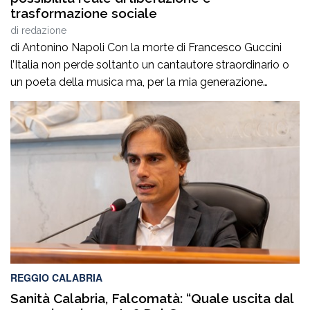
trasformazione sociale
di
redazione
di Antonino Napoli Con la morte di Francesco Guccini
l’Italia non perde soltanto un cantautore straordinario o
un poeta della musica ma, per la mia generazione
cresciuta nella sinistra degli anni Ottanta e Novanta, se
ne va un autentico riferimento culturale, uno di quei
maestri che hanno insegnato a pensare prima ancora
che a cantare. […]
REGGIO CALABRIA
Sanità Calabria, Falcomatà: “Quale uscita dal