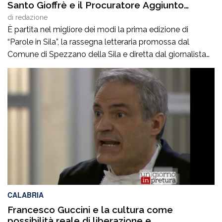
Santo Gioffrè e il Procuratore Aggiunto
Stefano Musolino
di
redazione
È partita nel migliore dei modi la prima edizione di
“Parole in Sila”, la rassegna letteraria promossa dal
Comune di Spezzano della Sila e diretta dal giornalista
Pasquale Motta, che fino al 19 agosto porterà a
Camigliatello Silano alcuni tra i più autorevoli
protagonisti del panorama culturale e istituzionale
italiano. Nella splendida cornice di Piazza […]
CALABRIA
Francesco Guccini e la cultura come
possibilità reale di liberazione e