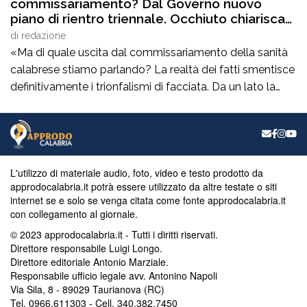
commissariamento? Dal Governo nuovo
piano di rientro triennale. Occhiuto chiarisca
le tante ombre sui bilanci del comparto
di
redazione
sanitario”
«Ma di quale uscita dal commissariamento della sanità
calabrese stiamo parlando? La realtà dei fatti smentisce
definitivamente i trionfalismi di facciata. Da un lato la
Corte dei Conti esprime un parere di non luogo a
pronuncia, dichiarando di non avere la competenza per
esprimersi. Dall’altro lato, lo stesso ministro Schillaci,
interrogato sul tema, dichiara di […]
L'utilizzo di materiale audio, foto, video e testo prodotto da
approdocalabria.it potrà essere utilizzato da altre testate o siti
internet se e solo se venga citata come fonte approdocalabria.it
con collegamento al giornale.
© 2023 approdocalabria.it - Tutti i diritti riservati.
Direttore responsabile Luigi Longo.
Direttore editoriale Antonio Marziale.
Responsabile ufficio legale avv. Antonino Napoli
Via Sila, 8 - 89029 Taurianova (RC)
Tel. 0966.611303 - Cell. 340.382.7450