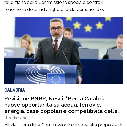
l’audizione della Commissione speciale contro il
fenomeno della ‘ndrangheta, della corruzione e
dell’illegalità diffusa del Consiglio regionale della
Calabria, che ha ascoltato Patrizia Rodi Morabito,
imprenditrice agricola della Piana di Gioia Tauro, dirigente
di Coldiretti e componente della Giunta della Camera di
Commercio di Reggio […]
CALABRIA
Revisione PNRR, Nesci: “Per la Calabria
nuove opportunità su acqua, ferrovie,
energia, case popolari e competitività delle
imprese”
di
redazione
«Il via libera della Commissione europea alla proposta di