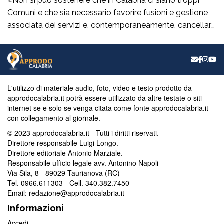
«Non si può sostenere che in Calabria ci siano troppi
Comuni e che sia necessario favorire fusioni e gestione
associata dei servizi e, contemporaneamente, cancellare
la legge regionale che sostiene proprio questi processi.
Prima di procedere con l’abrogazione della legge 15 del
2006 occorre ascoltare i sindaci e valutare con
attenzione tutte le conseguenze che […]
L'utilizzo di materiale audio, foto, video e testo prodotto da
approdocalabria.it potrà essere utilizzato da altre testate o siti
internet se e solo se venga citata come fonte approdocalabria.it
con collegamento al giornale.
© 2023 approdocalabria.it - Tutti i diritti riservati.
Direttore responsabile Luigi Longo.
Direttore editoriale Antonio Marziale.
Responsabile ufficio legale avv. Antonino Napoli
Via Sila, 8 - 89029 Taurianova (RC)
Tel. 0966.611303 - Cell. 340.382.7450
Email: redazione@approdocalabria.it
Informazioni
Accedi