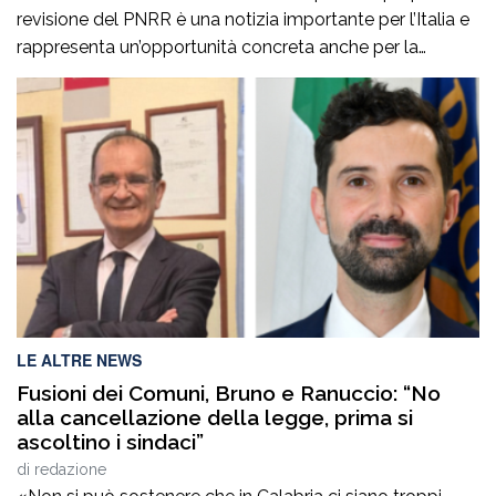
revisione del PNRR è una notizia importante per l’Italia e
rappresenta un’opportunità concreta anche per la
Calabria. La valutazione positiva conferma la credibilità
del Governo Meloni in Europa e dimostra che, con
serietà e capacità di programmazione, gli strumenti
europei possono essere orientati verso le esigenze […]
LE ALTRE NEWS
Fusioni dei Comuni, Bruno e Ranuccio: “No
alla cancellazione della legge, prima si
ascoltino i sindaci”
di
redazione