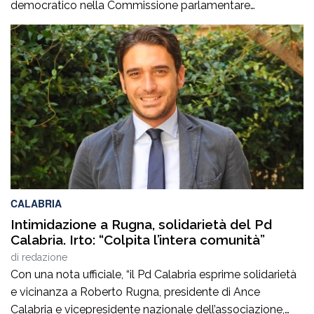
democratico nella Commissione parlamentare
Antimafia, hanno fatto visita a Patrizia Rodi Morabito,
imprenditrice agricola di Rosarno (Rc) la cui azienda è
stata più volte colpita da incendi, furti e danneggiamenti.
L’ultimo grave episodio si è verificato nei giorni scorsi […]
CALABRIA
Intimidazione a Rugna, solidarietà del Pd
Calabria. Irto: “Colpita l’intera comunità”
di
redazione
Con una nota ufficiale, “il Pd Calabria esprime solidarietà
e vicinanza a Roberto Rugna, presidente di Ance
Calabria e vicepresidente nazionale dell’associazione,