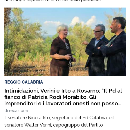
amministrazione e della gestione delle infrastrutture in
Calabria ed in Sicilia. È stato Vice Direttore regionale
Anas Sicilia, Capo Compartimento Anas Calabria,
Direttore generale della Regione Calabria e Direttore
generale della ItalConsult Spa, […]
REGGIO CALABRIA
Intimidazioni, Verini e Irto a Rosarno: “Il Pd al
fianco di Patrizia Rodi Morabito. Gli
imprenditori e i lavoratori onesti non posso
essere lasciati da soli”
di
redazione
Il senatore Nicola Irto, segretario del Pd Calabria, e il
senatore Walter Verini, capogruppo del Partito