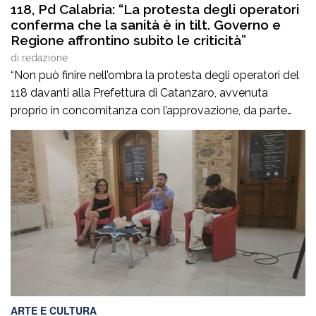
118, Pd Calabria: “La protesta degli operatori
conferma che la sanità è in tilt. Governo e
Regione affrontino subito le criticità”
di
redazione
“Non può finire nell’ombra la protesta degli operatori del
118 davanti alla Prefettura di Catanzaro, avvenuta
proprio in concomitanza con l’approvazione, da parte
del Consiglio dei ministri, del nuovo Programma
operativo della sanità calabrese per il triennio 2026-
2028. È l’ennesima denuncia del personale della sanità,
che attesta una crisi gravissima del settore, purtroppo
negata dai […]
ARTE E CULTURA