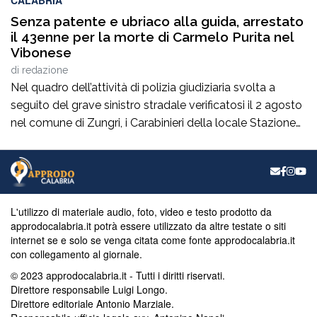
Senza patente e ubriaco alla guida, arrestato
il 43enne per la morte di Carmelo Purita nel
Vibonese
di
redazione
Nel quadro dell’attività di polizia giudiziaria svolta a
seguito del grave sinistro stradale verificatosi il 2 agosto
nel comune di Zungri, i Carabinieri della locale Stazione
hanno tratto in arresto, nella quasi flagranza di reato, un
43enne di nazionalità rumena, residente a Zungri. L’uomo
è ritenuto, allo stato degli accertamenti, responsabile del
reato di omicidio […]
L'utilizzo di materiale audio, foto, video e testo prodotto da
approdocalabria.it potrà essere utilizzato da altre testate o siti
internet se e solo se venga citata come fonte approdocalabria.it
con collegamento al giornale.
© 2023 approdocalabria.it - Tutti i diritti riservati.
Direttore responsabile Luigi Longo.
Direttore editoriale Antonio Marziale.