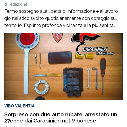
di
redazione
Fermo sostegno alla libertà di informazione e al lavoro
giornalistico svolto quotidianamente con coraggio sul
territorio. Esprimo profonda vicinanza e la più sentita
solidarietà al Direttore di Approdo Calabria, Luigi Longo,
e a tutta la redazione per i recenti e incresciosi episodi
che hanno interessato la testata. Il lavoro svolto da
Approdo Calabria rappresenta un […]
VIBO VALENTIA
Sorpreso con due auto rubate, arrestato un
27enne dai Carabinieri nel Vibonese