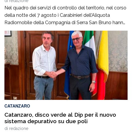
di
redazione
Nel quadro dei servizi di controllo del territorio, nel corso
della notte del 7 agosto i Carabinieri dell’Aliquota
Radiomobile della Compagnia di Serra San Bruno hanno
arrestato a Vazzano un 27enne, originario e residente a
Cinquefrondi, ritenuto responsabile, allo stato degli
accertamenti, di ricettazione in concorso. Intorno alle
3.30, durante un servizio perlustrativo, i militari […]
CATANZARO
Catanzaro, disco verde al Dip per il nuovo
sistema depurativo su due poli
di
redazione