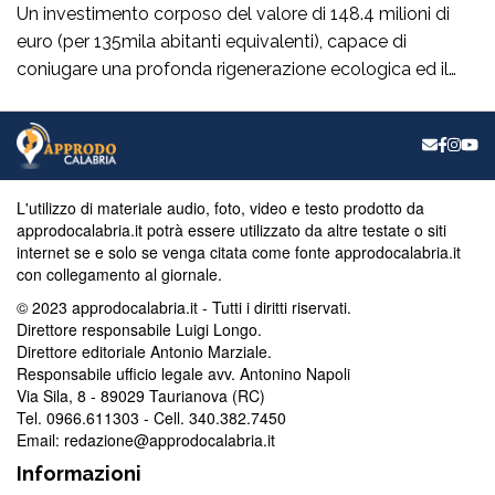
Un investimento corposo del valore di 148.4 milioni di
euro (per 135mila abitanti equivalenti), capace di
coniugare una profonda rigenerazione ecologica ed il
rispetto dei vincoli normativi, che costituirà “una svolta
epocale”, sul fronte della depurazione per la città di
Catanzaro consentendole di venir fuori anche dalla
relativa procedura d’infrazione comunitaria. Nel
capoluogo di Regione, […]
L'utilizzo di materiale audio, foto, video e testo prodotto da
approdocalabria.it potrà essere utilizzato da altre testate o siti
internet se e solo se venga citata come fonte approdocalabria.it
con collegamento al giornale.
© 2023 approdocalabria.it - Tutti i diritti riservati.
Direttore responsabile Luigi Longo.
Direttore editoriale Antonio Marziale.
Responsabile ufficio legale avv. Antonino Napoli
Via Sila, 8 - 89029 Taurianova (RC)
Tel. 0966.611303 - Cell. 340.382.7450
Email: redazione@approdocalabria.it
Informazioni