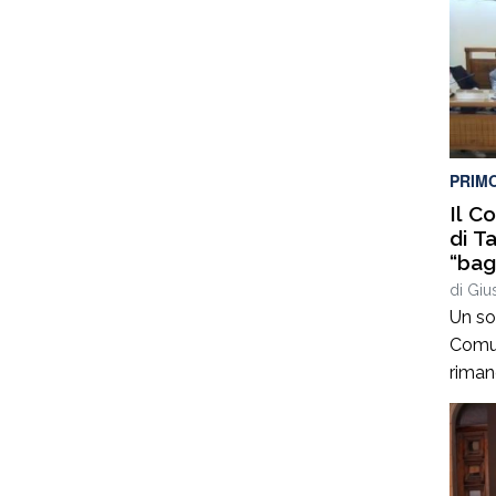
PRIM
Il C
di T
“bag
sema
di
Giu
meno
Un so
punt
Comun
riman
giorno
degli
di bil
discus