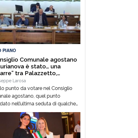
O PIANO
onsiglio Comunale agostano
aurianova è stato… una
arre” tra Palazzetto,
fori e riscossione tributi. E
seppe Larosa
 male che era un solo
lo punto da votare nel Consiglio
o!
ale agostano, quel punto
dato nell’ultima seduta di qualche
 fa. Si tratta della “Salvaguardia
 equilibri e assestamento generale
ancio- Esercizio 2026”. Ma è sulla
sione nei “preliminari” che si gioca