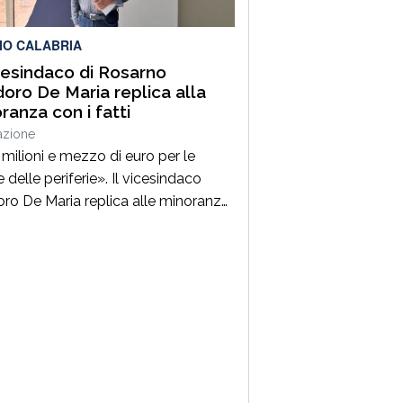
no il […]
IO CALABRIA
icesindaco di Rosarno
oro De Maria replica alla
ranza con i fatti
azione
milioni e mezzo di euro per le
 delle periferie». Il vicesindaco
ro De Maria replica alle minoranze,
do dai fatti, o meglio, dai
iamenti ministeriali ottenuti. «Le
anze continuano a criticare, ma noi
ndiamo con le carte in mano e con i
già ottenuti e disponibili per essere
iti sul territorio», afferma […]