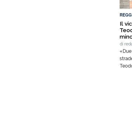
unisco
REGG
Il v
Teod
mino
di
red
«Due 
strade
Teodo
parten
finanz
minor
rispo
soldi 
invest