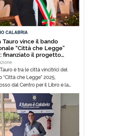
tita principale anche se il
ento da approvare è di estrema
tanza per la […]
IO CALABRIA
a Tauro vince il bando
onale “Città che Legge”
: finanziato il progetto
ture di Porto. Stori che
azione
cono il mare e la città”
Tauro è tra le città vincitrici del
 “Città che Legge” 2025,
sso dal Centro per il Libro e la
a del Ministero della Cultura,
mbito della linea dedicata alla
zazione di attività integrate per la
ione del libro e della lettura.Il
tto presentato dal Comune, dal
 “Letture di Porto.Storie che