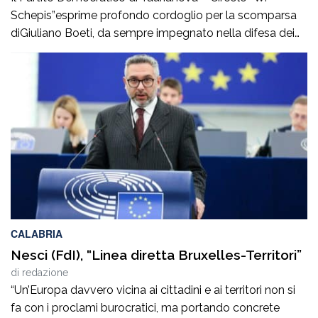
Schepis”esprime profondo cordoglio per la scomparsa
diGiuliano Boeti, da sempre impegnato nella difesa dei
valori democratici e antifascisti. Fondatore della sezione
ANPI di Taurianova e suo primo presidente,ha contribuito
con passione e coerenza alla vita civile e culturale della
nostra comunità, dedicando particolare attenzione alla
memoria storica […]
CALABRIA
Nesci (FdI), “Linea diretta Bruxelles-Territori”
di
redazione
“Un’Europa davvero vicina ai cittadini e ai territori non si
fa con i proclami burocratici, ma portando concrete