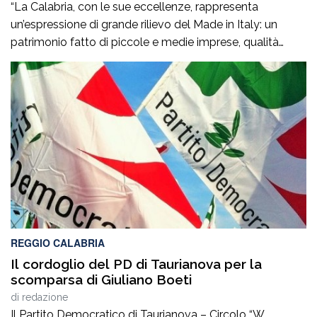
“La Calabria, con le sue eccellenze, rappresenta
un’espressione di grande rilievo del Made in Italy: un
patrimonio fatto di piccole e medie imprese, qualità
artigiane, saperi produttivi, creatività e competenze
capaci di tradurre l’identità dei territori in valore
riconosciuto in Italia e all’estero”. Lo afferma
l’europarlamentare Giusi Princi, intervenuta all’incontro di
presentazione del libro “Realtà […]
REGGIO CALABRIA
Il cordoglio del PD di Taurianova per la
scomparsa di Giuliano Boeti
di
redazione
Il Partito Democratico di Taurianova – Circolo “W.