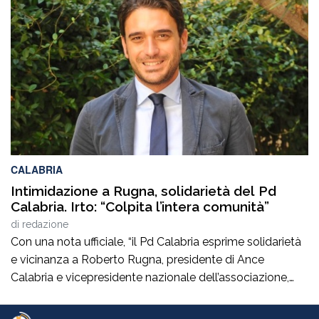
imprenditrice agricola di Rosarno (Rc) la cui azienda è
stata più volte colpita da incendi, furti e danneggiamenti.
L’ultimo grave episodio si è verificato nei giorni scorsi […]
CALABRIA
Intimidazione a Rugna, solidarietà del Pd
Calabria. Irto: “Colpita l’intera comunità”
di
redazione
Con una nota ufficiale, “il Pd Calabria esprime solidarietà
e vicinanza a Roberto Rugna, presidente di Ance
Calabria e vicepresidente nazionale dell’associazione,
per il grave episodio che ha colpito il cantiere della sua
azienda a Schiavonea (Cs), dove sono stati