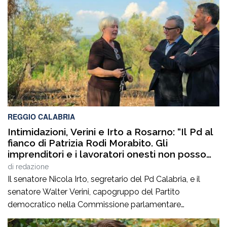
Anas Sicilia, Capo Compartimento Anas Calabria,
Direttore generale della Regione Calabria e Direttore
generale della ItalConsult Spa, […]
REGGIO CALABRIA
Intimidazioni, Verini e Irto a Rosarno: “Il Pd al
fianco di Patrizia Rodi Morabito. Gli
imprenditori e i lavoratori onesti non posso
essere lasciati da soli”
di
redazione
Il senatore Nicola Irto, segretario del Pd Calabria, e il
senatore Walter Verini, capogruppo del Partito
democratico nella Commissione parlamentare
Antimafia, hanno fatto visita a Patrizia Rodi Morabito,