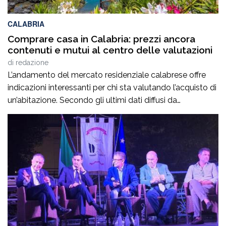
CALABRIA
Comprare casa in Calabria: prezzi ancora
contenuti e mutui al centro delle valutazioni
di
redazione
L’andamento del mercato residenziale calabrese offre
indicazioni interessanti per chi sta valutando l’acquisto di
un’abitazione. Secondo gli ultimi dati diffusi da
Immobiliare.it, a giugno 2026 il prezzo medio richiesto
per gli immobili residenziali in Calabria si attesta intorno
ai 961 euro al metro quadrato, confermando valori tra i
più contenuti a livello nazionale. Per chi […]