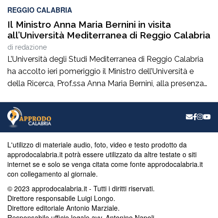
REGGIO CALABRIA
Il Ministro Anna Maria Bernini in visita
all’Università Mediterranea di Reggio Calabria
di
redazione
L’Università degli Studi Mediterranea di Reggio Calabria
ha accolto ieri pomeriggio il Ministro dell’Università e
della Ricerca, Prof.ssa Anna Maria Bernini, alla presenza
del Sindaco della Città On. Francesco Cannizzaro. Al suo
arrivo, il Ministro ha inaugurato un nuovo spazio verde
denominato “Oasi Mediterranea”, realizzato dall’Unità
Verde e Decoro di Ateneo con l’ausilio delle maestranze
[…]
L'utilizzo di materiale audio, foto, video e testo prodotto da
approdocalabria.it potrà essere utilizzato da altre testate o siti
internet se e solo se venga citata come fonte approdocalabria.it
con collegamento al giornale.
© 2023 approdocalabria.it - Tutti i diritti riservati.
Direttore responsabile Luigi Longo.
Direttore editoriale Antonio Marziale.
Responsabile ufficio legale avv. Antonino Napoli