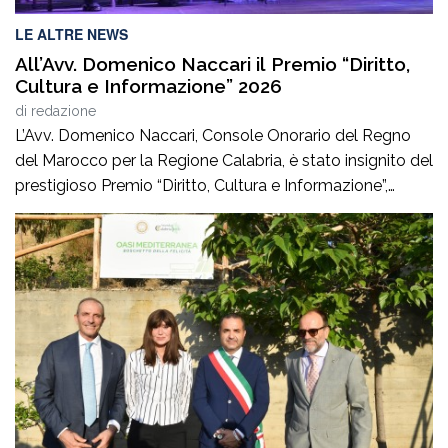
LE ALTRE NEWS
All’Avv. Domenico Naccari il Premio “Diritto,
Cultura e Informazione” 2026
di
redazione
L’Avv. Domenico Naccari, Console Onorario del Regno
del Marocco per la Regione Calabria, è stato insignito del
prestigioso Premio “Diritto, Cultura e Informazione”,
giunto alla IV edizione, promosso dal Consiglio
dell’Ordine degli Avvocati di Palmi, dall’AIGA –
Associazione Italiana Giovani Avvocati – Sezione di
Palmi e dall’ONDIF – Osservatorio Nazionale sul Diritto
di Famiglia – […]