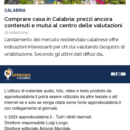
CALABRIA
Comprare casa in Calabria: prezzi ancora
contenuti e mutui al centro delle valutazioni
di
redazione
L’andamento del mercato residenziale calabrese offre
indicazioni interessanti per chi sta valutando l’acquisto di
un’abitazione. Secondo gli ultimi dati diffusi da
Immobiliare.it, a giugno 2026 il prezzo medio richiesto
per gli immobili residenziali in Calabria si attesta intorno
ai 961 euro al metro quadrato, confermando valori tra i
più contenuti a livello nazionale. Per chi […]
L'utilizzo di materiale audio, foto, video e testo prodotto da
approdocalabria.it potrà essere utilizzato da altre testate o siti
internet se e solo se venga citata come fonte approdocalabria.it
con collegamento al giornale.
© 2023 approdocalabria.it - Tutti i diritti riservati.
Direttore responsabile Luigi Longo.
Direttore editoriale Antonio Marziale.