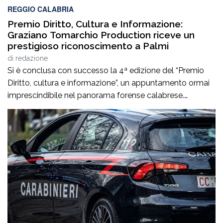
REGGIO CALABRIA
Premio Diritto, Cultura e Informazione:
Graziano Tomarchio Production riceve un
prestigioso riconoscimento a Palmi
di
redazione
Si è conclusa con successo la 4ª edizione del “Premio
Diritto, cultura e informazione”, un appuntamento ormai
imprescindibile nel panorama forense calabrese.
L’evento, tenutosi a Palmi il 6 agosto 2026, ha offerto
un’importante occasione di riflessione sul tema
“Esperienza di vita e competenze professionali a
confronto”, richiamando l’attenzione di giuristi,
professionisti e cittadini sull’importanza del […]