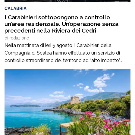
CALABRIA
I Carabinieri sottopongono a controllo
un’area residenziale. Un’operazione senza
precedenti nella Riviera dei Cedri
di
redazione
Nella mattinata di ieri 5 agosto, i Carabinieri della
Compagnia di Scalea hanno effettuato un servizio di
controllo straordinario del territorio ad “alto impatto”
all’interno del complesso residenziale “Parco Pantano” di
Scalea, da tempo sotto la lente d’ingrandimento delle
Forze dell’Ordine. Si tratta di un’operazione di controllo di
eccezionale portata, condotta sotto il costante
coordinamento […]