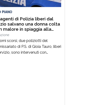
O PIANO
genti di Polizia liberi dal
izio salvano una donna colta
n malore in spiaggia alla
ara di Palmi
azione
orni scorsi, due poliziotti del
sariato di P.S. di Gioia Tauro, liberi
ervizio, sono intervenuti con
ezza per prestare soccorso ad una
 colta da un malore, mentre si
va in spiaggia a Palmi.La donna, nel
ivo di uscire dall’acqua per
ngere la riva, è stata colta da un
sere improvviso, perdendo i […]