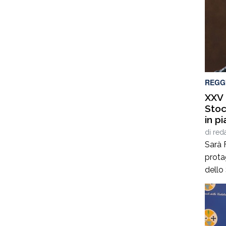
REGG
XXV 
Stoc
in p
di F
di
red
Sarà 
prota
dello
dall’
Cittan
del C
luned