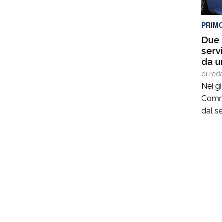
PRIM
Due a
serv
da u
Tonn
di
red
Nei gi
Commis
dal s
pront
donna
trova
tentat
raggiu
males