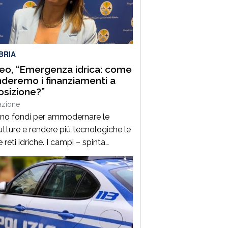
nella, rappresenta uno degli
tamenti clou della manifestazione,
a venticinque edizioni unisce
zione gastronomica e musica […]
BRIA
o, “Emergenza idrica: come
deremo i finanziamenti a
osizione?”
azione
ano fondi per ammodernare le
tture e rendere più tecnologiche le
 reti idriche. I campi – spinta
ria per l’economia della Calabria –
a secco così come le città. È un
ema per l’agricoltura ma anche per
olare servizio idrico ai cittadini. La
zione si ripropone ciclicamente ed è
esto inverno […]