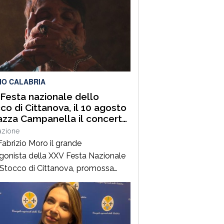
IO CALABRIA
Festa nazionale dello
co di Cittanova, il 10 agosto
iazza Campanella il concerto
abrizio Moro
azione
Fabrizio Moro il grande
gonista della XXV Festa Nazionale
 Stocco di Cittanova, promossa
Associazione Turistica Pro Loco di
ova, con il patrocinio e il contributo
omune.Il concerto, in programma
ì 10 agosto in piazza Tommaso