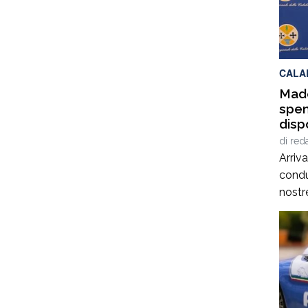
Campa
appun
che d
tradi
CALA
Made
spen
disp
di
red
Arriv
condu
nostre
prima
sono 
probl
il reg
situa
da qu