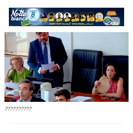
??????????