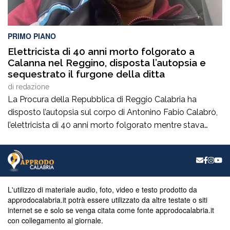
PRIMO PIANO
Elettricista di 40 anni morto folgorato a
Calanna nel Reggino, disposta l’autopsia e
sequestrato il furgone della ditta
di
redazione
La Procura della Repubblica di Reggio Calabria ha
disposto l’autopsia sul corpo di Antonino Fabio Calabrò,
l’elettricista di 40 anni morto folgorato mentre stava
lavorando al montaggio delle luminarie nel comune
di Calanna. Le indagini, coordinate dalla Procura guidata
da Giuseppe Borrelli, sono affidate ai carabinieri, che
hanno proceduto anche al sequestro del furgone della
ditta privata per la quale lavorava […]
L'utilizzo di materiale audio, foto, video e testo prodotto da
approdocalabria.it potrà essere utilizzato da altre testate o siti
internet se e solo se venga citata come fonte approdocalabria.it
con collegamento al giornale.