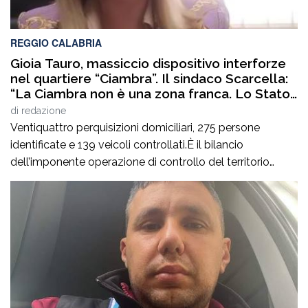
REGGIO CALABRIA
Gioia Tauro, massiccio dispositivo interforze
nel quartiere “Ciambra”. Il sindaco Scarcella:
“La Ciambra non è una zona franca. Lo Stato
c’è e si vede”
di
redazione
Ventiquattro perquisizioni domiciliari, 275 persone
identificate e 139 veicoli controllati.È il bilancio
dell’imponente operazione di controllo del territorio
condotta il7 agosto nel quartiere Ciambra di Gioia Tauro,
nell’ambito di un servizio straordinario ad “Alto Impatto”
disposto per rafforzare la presenza delle istituzioni e
contrastare ogni forma di illegalità. Un’azione massiccia
e coordinata che ha visto […]