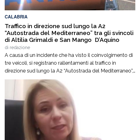
CALABRIA
Traffico in direzione sud lungo la A2
“Autostrada del Mediterraneo” tra gli svincoli
di Altilia Grimaldi e San Mango D’Aquino
di
redazione
A causa di un incidente che ha visto il coinvolgimento di
tre veicoli, si registrano rallentamenti al traffico in
direzione sud lungo la A2 “Autostrada del Mediterraneo”,
nel tratto compreso tra gli svincoli di Altilia Grimaldi (CS)
e San Mango D’Aquino (CZ). Sul posto è intervenuto il
personale Anas, il 118 e il soccorso meccanico […]