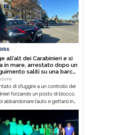
BRIA
 all’alt dei Carabinieri e si
a in mare, arrestato dopo un
guimento saliti su una barca
ata
azione
ntato di sfuggire a un controllo dei
inieri forzando un posto di blocco,
oi abbandonare l’auto e gettarsi in
 Un uomo di 36 anni, pregiudicato e
posto alla sorveglianza speciale
bbligo di dimora a Cosenza, è stato
ato in flagranza dai militari a San