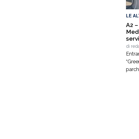
ha ri
LE A
A2 –
Medi
serv
di
red
Entran
“Green
parch
A2 “A
territ
svinc
(CS).
per la
lungo
Gemme