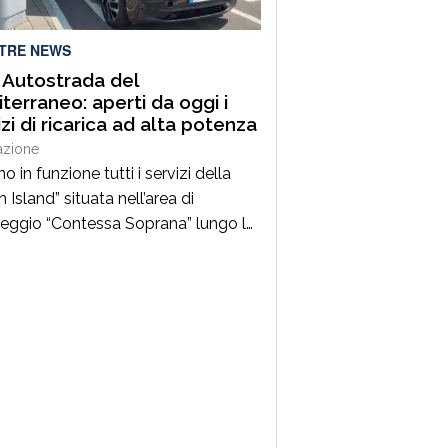
chiamato un caloroso […]
LTRE NEWS
 Autostrada del
terraneo: aperti da oggi i
izi di ricarica ad alta potenza
azione
o in funzione tutti i servizi della
 Island” situata nell’area di
eggio “Contessa Soprana” lungo la
utostrada del Mediterraneo”, nel
orio comunale di Lattarico tra gli
oli di Montalto Uffugo e Torano
 «Un nuovo importante traguardo
 mobilità sostenibile e la sicurezza
 la A2 – dichiara Claudio Andrea
, ad […]