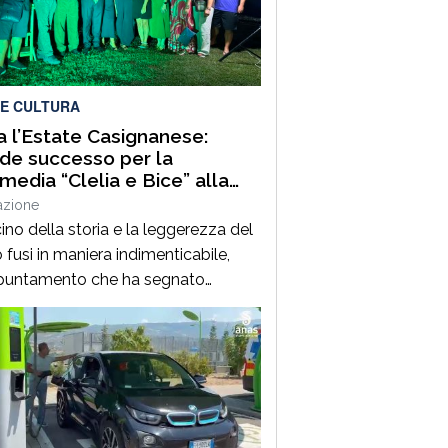
, sul litorale tirrenico cosentino.
do quanto […]
 E CULTURA
ia l’Estate Casignanese:
de successo per la
edia “Clelia e Bice” alla
a Romana
azione
cino della storia e la leggerezza del
 fusi in maniera indimenticabile,
ppuntamento che ha segnato
almente il via all’Estate Casignanese.
ledì 5 Agosto, la suggestiva
ce della Villa Romana di Casignana
pitato la commedia “Clelia e Bice”,
scritta e diretta da Maria Pia
lia.L’evento, ad ingresso gratuito,