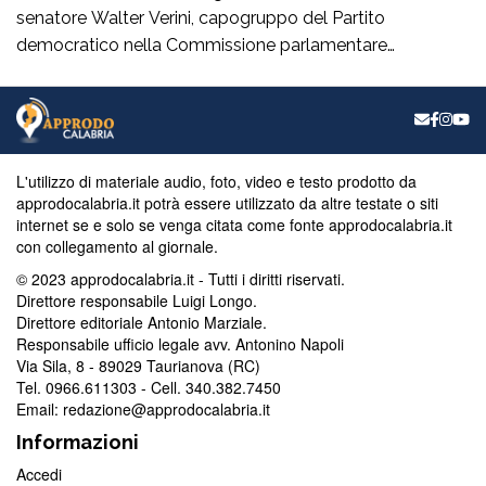
senatore Walter Verini, capogruppo del Partito
democratico nella Commissione parlamentare
Antimafia, hanno fatto visita a Patrizia Rodi Morabito,
imprenditrice agricola di Rosarno (Rc) la cui azienda è
stata più volte colpita da incendi, furti e danneggiamenti.
L’ultimo grave episodio si è verificato nei giorni scorsi […]
L'utilizzo di materiale audio, foto, video e testo prodotto da
approdocalabria.it potrà essere utilizzato da altre testate o siti
internet se e solo se venga citata come fonte approdocalabria.it
con collegamento al giornale.
© 2023 approdocalabria.it - Tutti i diritti riservati.
Direttore responsabile Luigi Longo.
Direttore editoriale Antonio Marziale.
Responsabile ufficio legale avv. Antonino Napoli
Via Sila, 8 - 89029 Taurianova (RC)
Tel. 0966.611303 - Cell. 340.382.7450
Email: redazione@approdocalabria.it
Informazioni
Accedi