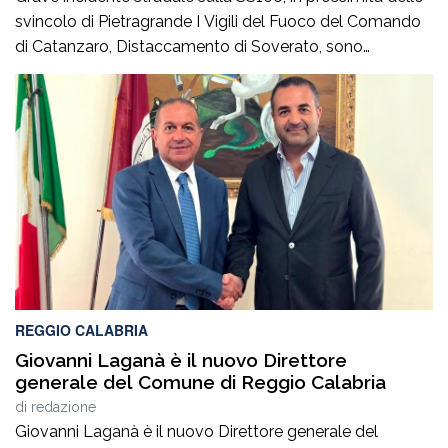
svincolo di Pietragrande I Vigili del Fuoco del Comando
di Catanzaro, Distaccamento di Soverato, sono
intervenuti sulla SS106, in prossimità dello svincolo per la
località Pietragrande, per un grave incidente stradale che
ha coinvolto una Fiat Panda, un’Audi e una
motocicletta.Nel sinistro ha perso la vita il […]
REGGIO CALABRIA
Giovanni Laganà è il nuovo Direttore
generale del Comune di Reggio Calabria
di
redazione
Giovanni Laganà è il nuovo Direttore generale del