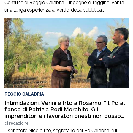
Comune di Reggio Calabria. L’ingegnere, reggino, vanta
una lunga esperienza ai vertici della pubblica
amministrazione e della gestione delle infrastrutture in
Calabria ed in Sicilia. È stato Vice Direttore regionale
Anas Sicilia, Capo Compartimento Anas Calabria,
Direttore generale della Regione Calabria e Direttore
generale della ItalConsult Spa, […]
REGGIO CALABRIA
Intimidazioni, Verini e Irto a Rosarno: “Il Pd al
fianco di Patrizia Rodi Morabito. Gli
imprenditori e i lavoratori onesti non posso
essere lasciati da soli”
di
redazione
Il senatore Nicola Irto, segretario del Pd Calabria, e il