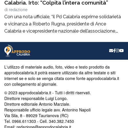
Calabria. Irto: “Colpita l’intera comunità”
di
redazione
Con una nota ufficiale, “il Pd Calabria esprime solidarietà
e vicinanza a Roberto Rugna, presidente di Ance
Calabria e vicepresidente nazionale dell’associazione,
per il grave episodio che ha colpito il cantiere della sua
azienda a Schiavonea (Cs), dove sono stati
pesantemente danneggiati alcuni mezzi meccanici”. Il
segretario regionale del partito, il senatore Nicola Irto,
condanna […]
L'utilizzo di materiale audio, foto, video e testo prodotto da
approdocalabria.it potrà essere utilizzato da altre testate o siti
internet se e solo se venga citata come fonte approdocalabria.it
con collegamento al giornale.
© 2023 approdocalabria.it - Tutti i diritti riservati.
Direttore responsabile Luigi Longo.
Direttore editoriale Antonio Marziale.
Responsabile ufficio legale avv. Antonino Napoli
Via Sila, 8 - 89029 Taurianova (RC)
Tel. 0966.611303 - Cell. 340.382.7450
Email: redazione@approdocalabria.it