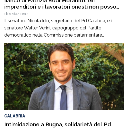
fianco di Patrizia Rodi Morabito. Gli
imprenditori e i lavoratori onesti non posso
essere lasciati da soli”
di
redazione
Il senatore Nicola Irto, segretario del Pd Calabria, e il
senatore Walter Verini, capogruppo del Partito
democratico nella Commissione parlamentare
Antimafia, hanno fatto visita a Patrizia Rodi Morabito,
imprenditrice agricola di Rosarno (Rc) la cui azienda è
stata più volte colpita da incendi, furti e danneggiamenti.
L’ultimo grave episodio si è verificato nei giorni scorsi […]
CALABRIA
Intimidazione a Rugna, solidarietà del Pd