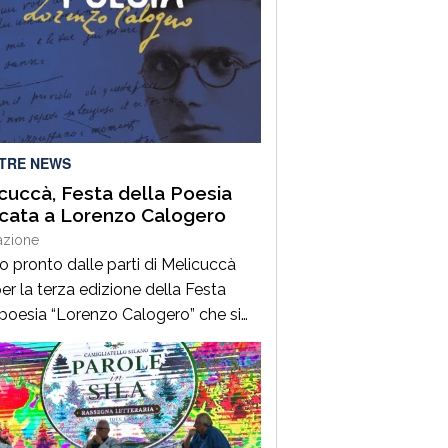
LTRE NEWS
cuccà, Festa della Poesia
cata a Lorenzo Calogero
azione
to pronto dalle parti di Melicuccà
er la terza edizione della Festa
 poesia “Lorenzo Calogero” che si
dal 6 all’11 agosto. Dopo il successo
 prime due edizioni, nel 2024 e nel
 che hanno portato nell’entroterra
rese autorevoli protagonisti della
a italiana e internazionale, anche