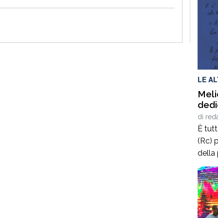
LE A
Meli
dedi
di
red
È tut
(Rc) p
della
terrà 
delle
2025,
calab
cultur