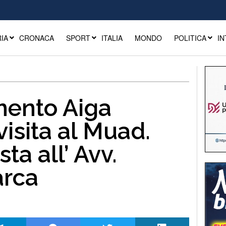
IA
CRONACA
SPORT
ITALIA
MONDO
POLITICA
IN
mento Aiga
visita al Muad.
ta all’ Avv.
arca