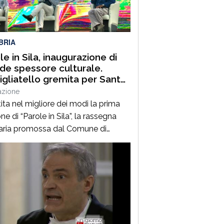
uest’annoLYRIKS – Laboratorio
isciplinare […]
BRIA
le in Sila, inaugurazione di
de spessore culturale.
gliatello gremita per Santo
frè e il Procuratore Aggiunto
azione
ano Musolino
ita nel migliore dei modi la prima
ne di “Parole in Sila”, la rassegna
raria promossa dal Comune di
ano della Sila e diretta dal
alista Pasquale Motta, che fino al 19
o porterà a Camigliatello Silano
 tra i più autorevoli protagonisti del
ama culturale e istituzionale
no. Nella splendida cornice di Piazza