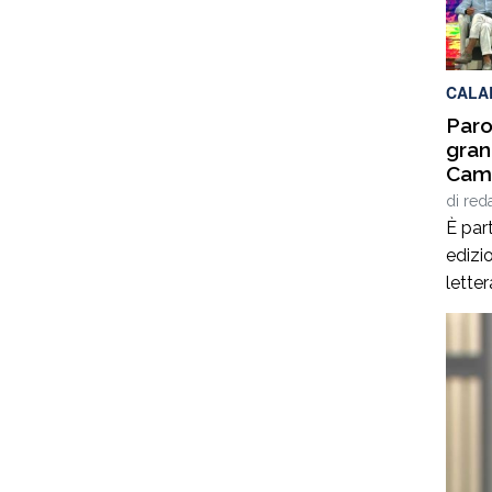
per q
Interd
CALA
Paro
gran
Cami
Giof
di
red
Stef
È part
edizio
lette
Spezz
giorn
agost
alcuni
panor
italia
[…]