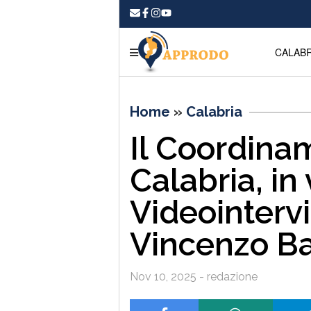
CALABR
Home
»
Calabria
Il Coordina
Calabria, in 
Videointervis
Vincenzo B
Nov 10, 2025 - redazione