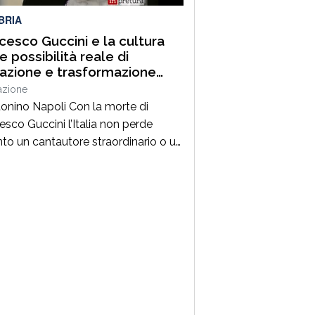
BRIA
cesco Guccini e la cultura
 possibilità reale di
razione e trasformazione
ale
azione
tonino Napoli Con la morte di
esco Guccini l’Italia non perde
nto un cantautore straordinario o un
 della musica ma, per la mia
zione cresciuta nella sinistra degli
Ottanta e Novanta, se ne va un
ico riferimento culturale, uno di
maestri che hanno insegnato a
re prima ancora che a cantare. […]