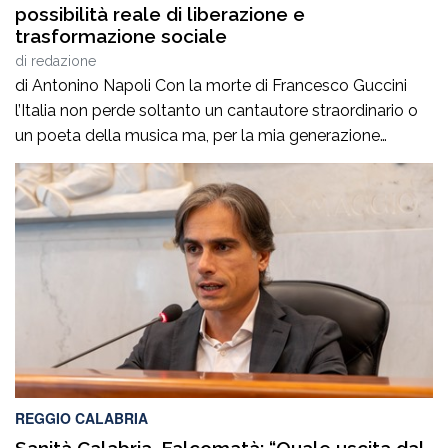
possibilità reale di liberazione e
trasformazione sociale
di
redazione
di Antonino Napoli Con la morte di Francesco Guccini
l’Italia non perde soltanto un cantautore straordinario o
un poeta della musica ma, per la mia generazione
cresciuta nella sinistra degli anni Ottanta e Novanta, se
ne va un autentico riferimento culturale, uno di quei
maestri che hanno insegnato a pensare prima ancora
che a cantare. […]
REGGIO CALABRIA
Sanità Calabria, Falcomatà: “Quale uscita dal