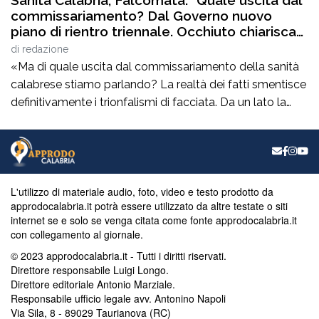
commissariamento? Dal Governo nuovo
piano di rientro triennale. Occhiuto chiarisca
le tante ombre sui bilanci del comparto
di
redazione
sanitario”
«Ma di quale uscita dal commissariamento della sanità
calabrese stiamo parlando? La realtà dei fatti smentisce
definitivamente i trionfalismi di facciata. Da un lato la
Corte dei Conti esprime un parere di non luogo a
pronuncia, dichiarando di non avere la competenza per
esprimersi. Dall’altro lato, lo stesso ministro Schillaci,
interrogato sul tema, dichiara di […]
L'utilizzo di materiale audio, foto, video e testo prodotto da
approdocalabria.it potrà essere utilizzato da altre testate o siti
internet se e solo se venga citata come fonte approdocalabria.it
con collegamento al giornale.
© 2023 approdocalabria.it - Tutti i diritti riservati.
Direttore responsabile Luigi Longo.
Direttore editoriale Antonio Marziale.
Responsabile ufficio legale avv. Antonino Napoli
Via Sila, 8 - 89029 Taurianova (RC)