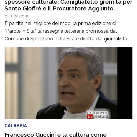
spessore culturale. Camigliatello gremita per
Santo Gioffrè e il Procuratore Aggiunto
Stefano Musolino
di
redazione
È partita nel migliore dei modi la prima edizione di
“Parole in Sila”, la rassegna letteraria promossa dal
Comune di Spezzano della Sila e diretta dal giornalista
Pasquale Motta, che fino al 19 agosto porterà a
Camigliatello Silano alcuni tra i più autorevoli
protagonisti del panorama culturale e istituzionale
italiano. Nella splendida cornice di Piazza […]
CALABRIA
Francesco Guccini e la cultura come