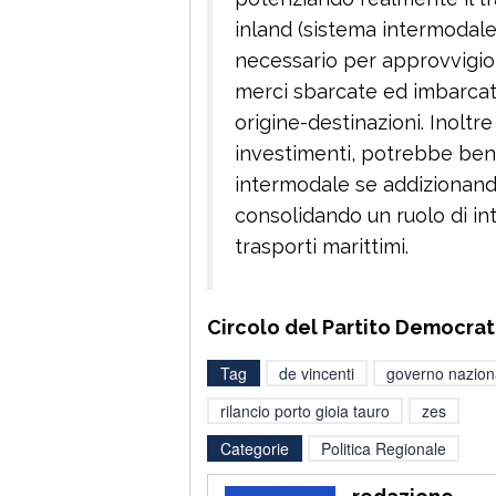
inland (sistema intermodale
necessario per approvvigion
merci sbarcate ed imbarcat
origine-destinazioni. Inoltr
investimenti, potrebbe ben 
intermodale se addizionandolo
consolidando un ruolo di in
trasporti marittimi.
Circolo del Partito Democrat
Tag
de vincenti
governo nazion
rilancio porto gioia tauro
zes
Categorie
Politica Regionale