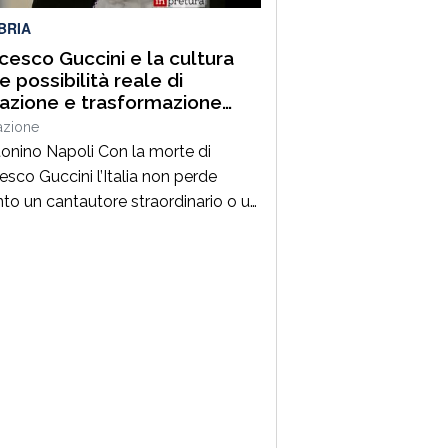
BRIA
cesco Guccini e la cultura
 possibilità reale di
razione e trasformazione
ale
azione
tonino Napoli Con la morte di
esco Guccini l’Italia non perde
nto un cantautore straordinario o un
 della musica ma, per la mia
zione cresciuta nella sinistra degli
Ottanta e Novanta, se ne va un
ico riferimento culturale, uno di
maestri che hanno insegnato a
re prima ancora che a cantare. […]