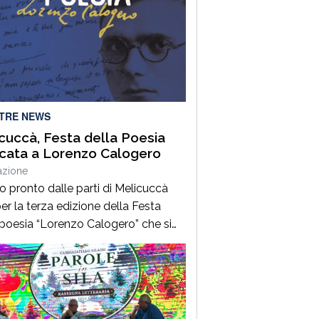
LTRE NEWS
cuccà, Festa della Poesia
cata a Lorenzo Calogero
azione
to pronto dalle parti di Melicuccà
er la terza edizione della Festa
 poesia “Lorenzo Calogero” che si
dal 6 all’11 agosto. Dopo il successo
 prime due edizioni, nel 2024 e nel
 che hanno portato nell’entroterra
rese autorevoli protagonisti della
a italiana e internazionale, anche