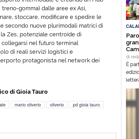
per q
 treno-gomma) dalle aree ex Asi,
Interd
are, stoccare, modificare e spedire le
e secondo nuove plurimodali matrici di
CALA
e la Zes, potenziale centroide di
Paro
gran
collegarsi nel futuro terminal
Cami
 di reali servizi logistici e
Giof
di
red
terporto protagonista nel network dei
Stef
È part
edizio
lette
Spezz
ico di Gioia Tauro
giorn
agost
ale
mario oliverio
oliverio
pd gioia tauro
alcuni
panor
italia
[…]