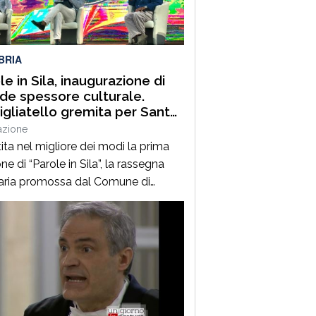
uest’annoLYRIKS – Laboratorio
isciplinare […]
BRIA
le in Sila, inaugurazione di
de spessore culturale.
gliatello gremita per Santo
frè e il Procuratore Aggiunto
azione
ano Musolino
ita nel migliore dei modi la prima
ne di “Parole in Sila”, la rassegna
raria promossa dal Comune di
ano della Sila e diretta dal
alista Pasquale Motta, che fino al 19
o porterà a Camigliatello Silano
 tra i più autorevoli protagonisti del
ama culturale e istituzionale
no. Nella splendida cornice di Piazza