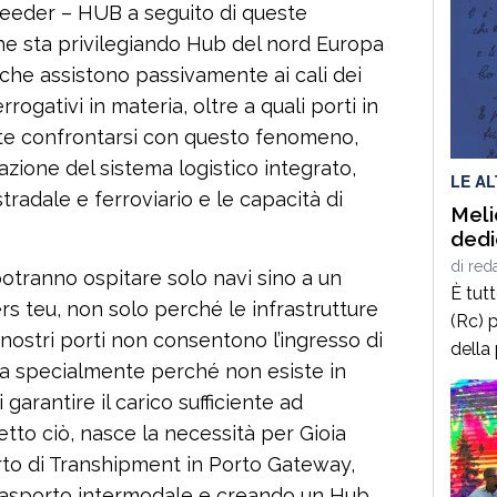
 feeder – HUB a seguito di queste
che sta privilegiando Hub del nord Europa
ni che assistono passivamente ai cali dei
rrogativi in materia, oltre a quali porti in
nte confrontarsi con questo fenomeno,
azione del sistema logistico integrato,
LE A
stradale e ferroviario e le capacità di
Meli
dedi
di
red
 potranno ospitare solo navi sino a un
È tut
rs teu, non solo perché le infrastrutture
(Rc) p
 nostri porti non consentono l’ingresso di
della
ma specialmente perché non esiste in
terrà 
 garantire il carico sufficiente ad
delle
2025,
etto ciò, nasce la necessità per Gioia
calab
rto di Transhipment in Porto Gateway,
cultur
rasporto intermodale e creando un Hub