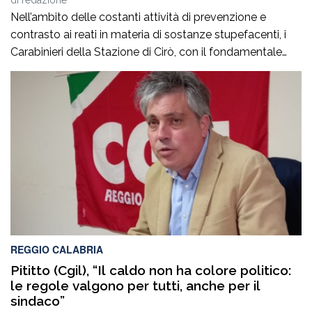
di
redazione
Nell’ambito delle costanti attività di prevenzione e
contrasto ai reati in materia di sostanze stupefacenti, i
Carabinieri della Stazione di Cirò, con il fondamentale
supporto del team del Nucleo Cinofili dello Squadrone
Eliportato Cacciatori di Calabria, hanno portato a termine
un’operazione di controllo che ha consentito di sottrarre
al mercato illegale un significativo quantitativo di
droga. L’operazione, […]
REGGIO CALABRIA
Pititto (Cgil), “Il caldo non ha colore politico:
le regole valgono per tutti, anche per il
sindaco”