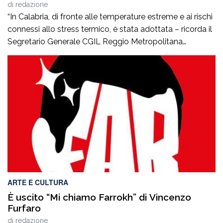
di
redazione
“In Calabria, di fronte alle temperature estreme e ai rischi
connessi allo stress termico, è stata adottata – ricorda il
Segretario Generale CGIL Reggio Metropolitana
Gregorio Pititto – un’ordinanza regionale precisa e
inequivocabile a tutela dei lavoratori maggiormente
esposti. Il provvedimento dispone il divieto di svolgere
determinate attività lavorative nelle ore più critiche della
giornata, […]
ARTE E CULTURA
È uscito “Mi chiamo Farrokh” di Vincenzo
Furfaro
di
redazione