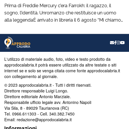
Prima di Freddie Mercury c’era Farrokh: il ragazzo, il
sogno, l’identità. Unromanzo che restituisce un uomo
alla leggendaÈ arrivato in libreria il 6 agosto “Mi chiamo
Farrokh”, il nuovo libro di Vincenzo Furfaropubblicato da
Città del Sole Edizioni di Reggio Calabria. Un’opera che
sceglie una strada precisa enon scontata: attraversare il
mito di Freddie Mercury […]
L'utilizzo di materiale audio, foto, video e testo prodotto da
approdocalabria.it potrà essere utilizzato da altre testate o siti
internet se e solo se venga citata come fonte approdocalabria.it
con collegamento al giornale.
© 2023 approdocalabria.it - Tutti i diritti riservati.
Direttore responsabile Luigi Longo.
Direttore editoriale Antonio Marziale.
Responsabile ufficio legale avv. Antonino Napoli
Via Sila, 8 - 89029 Taurianova (RC)
Tel. 0966.611303 - Cell. 340.382.7450
Email: redazione@approdocalabria.it
Informazioni